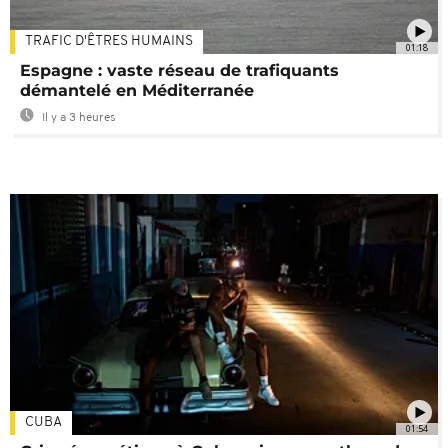
TRAFIC D'ÊTRES HUMAINS
01:18
Espagne : vaste réseau de trafiquants
démantelé en Méditerranée
Il y a 3 heures
CUBA
01:54