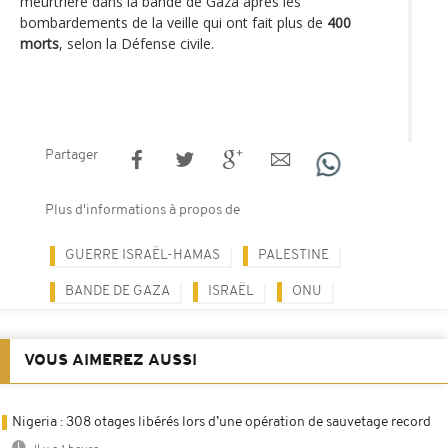
meurtrière dans la bande de Gaza après les
bombardements de la veille qui ont fait plus de
400
morts
, selon la Défense civile.
Partager
Plus d'informations à propos de
GUERRE ISRAËL-HAMAS
PALESTINE
BANDE DE GAZA
ISRAËL
ONU
VOUS AIMEREZ AUSSI
Nigeria : 308 otages libérés lors d’une opération de sauvetage record