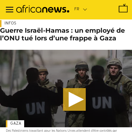
Passer
au
contenu
principal
INFOS
Guerre Israël-Hamas : un employé de
l’ONU tué lors d’une frappe à Gaza
GAZA
Des Palestiniens travaillant pour les Nations Unies attendent d'être contrôlés par