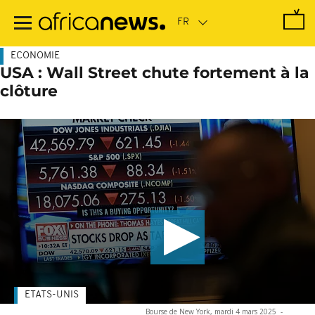
Passer
au
contenu
principal
ECONOMIE
USA : Wall Street chute fortement à la
clôture
ETATS-UNIS
Bourse de New York, mardi 4 mars 2025
-