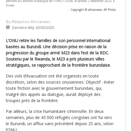
plénière du sommet climatique de l'ONU COP28, le samedi 2 décembre 2023, à
Dubaï.
-
Copyright © africanews
AP Photo
By Rédaction Africanews
Dernière MAJ:
03/03/2025
L’ONU retire les familles de son personnel international
basées au Burundi. Une décision prise en raison de la
progression du groupe armé M23 dans l’est de la RDC.
Soutenu par le Rwanda, le M23 a pris plusieurs villes
stratégiques, se rapprochant de la frontière burundaise.
Des vols d’évacuation ont été organisés en toute
discrétion, selon des sources onusiennes. Objectif : éviter
toute friction avec le gouvernement burundais, qui,
malgré des appels au dialogue, aurait déployé des
troupes près de la frontière.
Par ailleurs, la crise humanitaire s’intensifie. En deux
semaines, plus de 43 000 réfugiés congolais ont fui vers
le Burundi, un afflux sans précédent depuis 25 ans, selon
l’ONU.