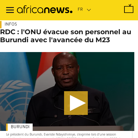
Passer
au
contenu
principal
INFOS
RDC : l'ONU évacue son personnel au
Burundi avec l'avancée du M23
BURUNDI
Le président du Burundi, Evariste Ndayishimiye, s'exprime lors d'une session