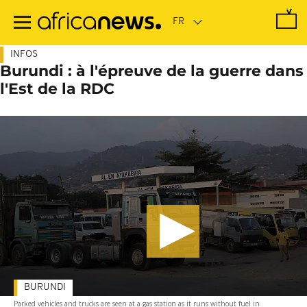
Passer
au
contenu
principal
INFOS
Burundi : à l'épreuve de la guerre dans
l'Est de la RDC
BURUNDI
Parked vehicles and trucks are seen at a gas station as it runs without fuel in