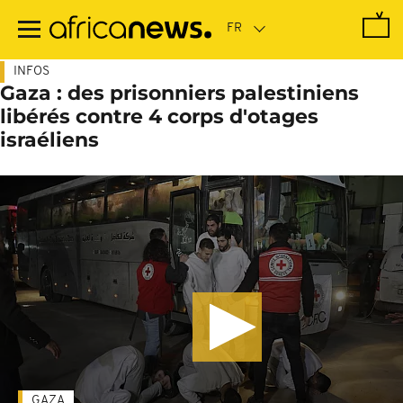
Passer
au
contenu
principal
INFOS
Gaza : des prisonniers palestiniens
libérés contre 4 corps d'otages
israéliens
GAZA