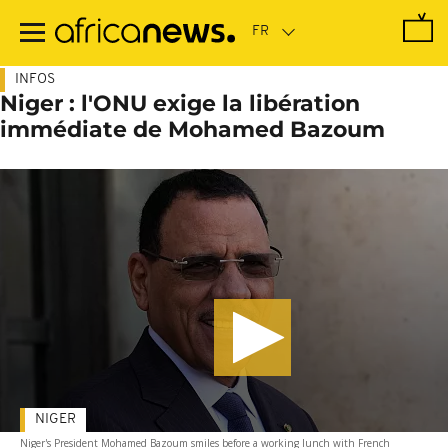
Passer
au
contenu
principal
INFOS
Niger : l'ONU exige la libération
immédiate de Mohamed Bazoum
NIGER
Niger's President Mohamed Bazoum smiles before a working lunch with French