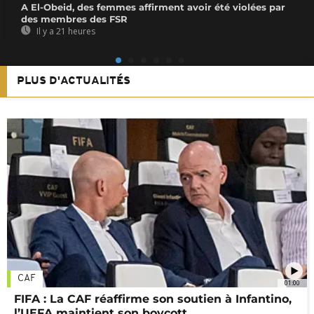
A El-Obeid, des femmes affirment avoir été violées par
des membres des FSR
Il y a 21 heures
PLUS D'ACTUALITÉS
CAF
01:00
FIFA : La CAF réaffirme son soutien à Infantino,
l’UEFA maintient son boycott