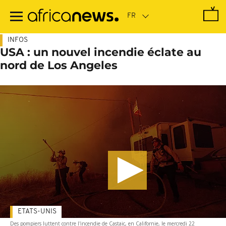
Passer
au
contenu
principal
INFOS
USA : un nouvel incendie éclate au
nord de Los Angeles
ETATS-UNIS
Des pompiers luttent contre l'incendie de Castaic, en Californie, le mercredi 22