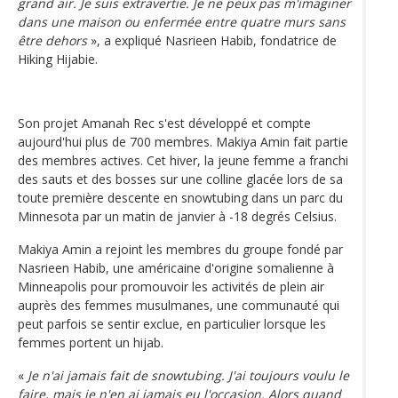
grand air. Je suis extravertie. Je ne peux pas m'imaginer
dans une maison ou enfermée entre quatre murs sans
être dehors
», a expliqué Nasrieen Habib, fondatrice de
Hiking Hijabie.
Son projet Amanah Rec s'est développé et compte
aujourd'hui plus de 700 membres. Makiya Amin fait partie
des membres actives. Cet hiver, la jeune femme a franchi
des sauts et des bosses sur une colline glacée lors de sa
toute première descente en snowtubing dans un parc du
Minnesota par un matin de janvier à -18 degrés Celsius.
Makiya Amin a rejoint les membres du groupe fondé par
Nasrieen Habib, une américaine d'origine somalienne à
Minneapolis pour promouvoir les activités de plein air
auprès des femmes musulmanes, une communauté qui
peut parfois se sentir exclue, en particulier lorsque les
femmes portent un hijab.
«
Je n'ai jamais fait de snowtubing. J'ai toujours voulu le
faire, mais je n'en ai jamais eu l'occasion. Alors quand