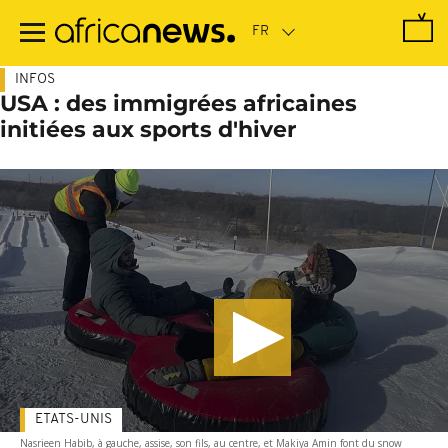
Passer
au
contenu
principal
INFOS
USA : des immigrées africaines
initiées aux sports d'hiver
ETATS-UNIS
Nasrieen Habib, à gauche, assise, son fils, au centre, et Makiya Amin font du snow