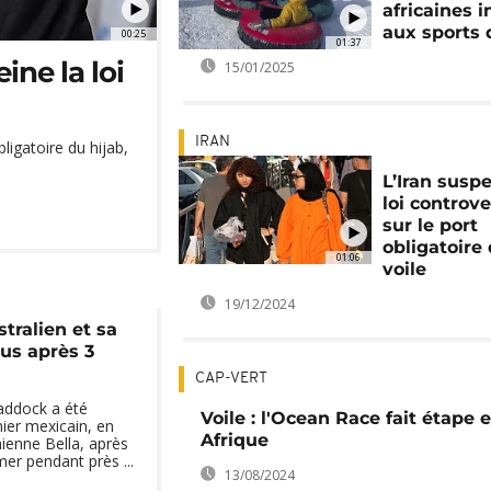
africaines i
aux sports 
00:25
01:37
ine la loi
15/01/2025
IRAN
bligatoire du hijab,
L’Iran susp
loi controv
sur le port
obligatoire
01:06
voile
19/12/2024
stralien et sa
us après 3
CAP-VERT
addock a été
Voile : l'Ocean Race fait étape 
ier mexicain, en
Afrique
ienne Bella, après
er pendant près ...
13/08/2024