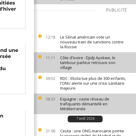
nitiées
d'hiver
PUBLICITÉ
Le Sénat américain vote un
12:18
nouveau train de sanctions contre
la Russie
end une
ersée
Côte d'Ivoire : Djidji Ayokwe, le
11:11
tambour parleur retrouve son
village
 du
RDC : Ebola tue plus de 300 enfants,
09:52
l'ONU alerte sur une crise sanitaire
majeure
Espagne : vaste réseau de
08:33
trafiquants démantelé en
Méditerranée
en
7 août 2026
Ceuta : une ONG marocaine pointe
21:06
la responsabilité de Madrid et de