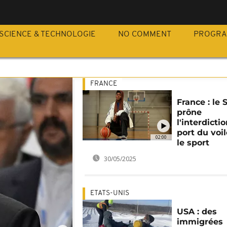
SCIENCE & TECHNOLOGIE
NO COMMENT
PROGR
FRANCE
France : le 
prône
l'interdicti
port du voi
02:00
le sport
30/05/2025
ETATS-UNIS
USA : des
immigrées