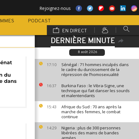
Rejoignez-nous
AMMES
PODCAST
EN DIRECT
DERNIÈRE MINUTE
8 août 2026
Sénat
Sénégal : 71 hommes inculpés dans
17:10
le cadre du durcissement de la
répression de l’homosexualité
on du
le dans
Burkina Faso : le Vibra-Signe, une
16:37
technique qui fait danser les sourds
et malentendants
Afrique du Sud : 70 ans après la
15:43
marche des femmes, le combat
continue
Nigeria : plus de 300 personnes
14:29
libérées des mains de bandes
armées