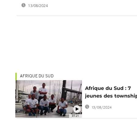
13/08/2024
AFRIQUE DU SUD
Afrique du Sud : 7
jeunes des townshi
du Cap participent à
13/08/2024
prochaine édition d
01:21
Cape2Rio