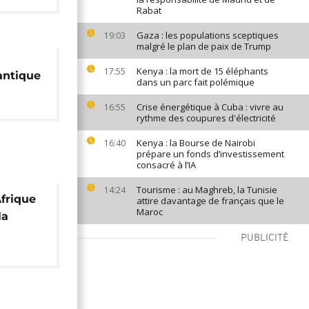
Rabat
Gaza : les populations sceptiques
19:03
malgré le plan de paix de Trump
Kenya : la mort de 15 éléphants
17:55
lantique
dans un parc fait polémique
Crise énergétique à Cuba : vivre au
16:55
rythme des coupures d'électricité
Kenya : la Bourse de Nairobi
16:40
prépare un fonds d’investissement
consacré à l’IA
Tourisme : au Maghreb, la Tunisie
14:24
frique
attire davantage de français que le
Maroc
la
PUBLICITÉ