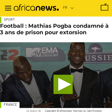
Passer
au
contenu
principal
SPORT
Football : Mathias Pogba condamné à
3 ans de prison pour extorsion
FRANCE
Le joueur de
-
Copyright © africanews
Vianney Le Caer/Invision