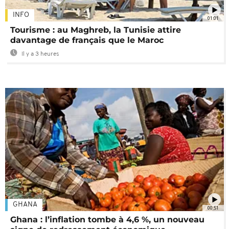
INFO
01:01
Tourisme : au Maghreb, la Tunisie attire
davantage de français que le Maroc
Il y a 3 heures
GHANA
00:51
Ghana : l’inflation tombe à 4,6 %, un nouveau