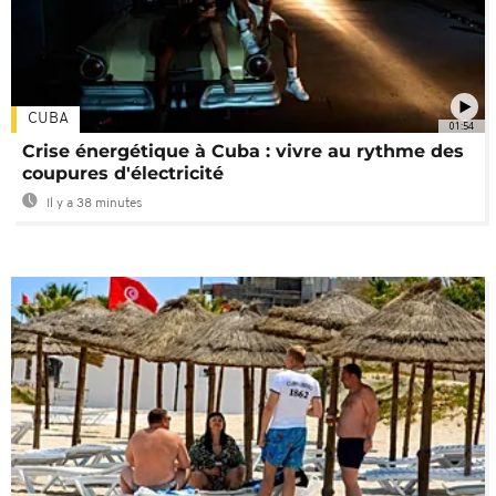
CUBA
01:54
Crise énergétique à Cuba : vivre au rythme des
coupures d'électricité
Il y a 38 minutes