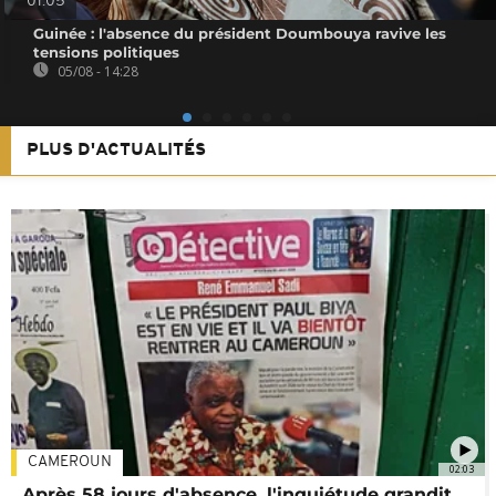
01:05
Guinée : l'absence du président Doumbouya ravive les
tensions politiques
05/08 - 14:28
PLUS D'ACTUALITÉS
CAMEROUN
02:03
Après 58 jours d'absence, l'inquiétude grandit