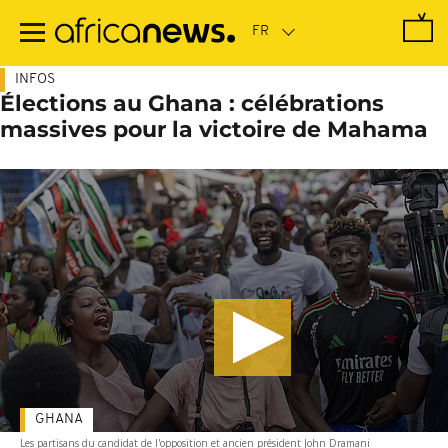
Passer
au
contenu
principal
INFOS
Élections au Ghana : célébrations
massives pour la victoire de Mahama
GHANA
Les partisans du candidat de l'opposition et ancien président John Dramani