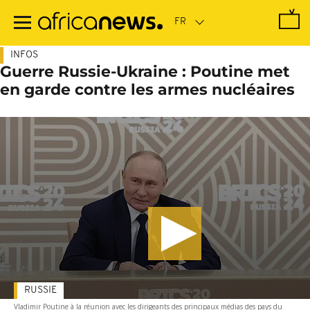
Passer
au
contenu
principal
INFOS
Guerre Russie-Ukraine : Poutine met
en garde contre les armes nucléaires
RUSSIE
Vladimir Poutine à la réunion avec les dirigeants des principaux médias des pays du