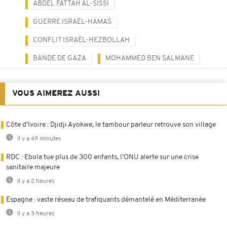
ABDEL FATTAH AL-SISSI
GUERRE ISRAËL-HAMAS
CONFLIT ISRAËL-HEZBOLLAH
BANDE DE GAZA
MOHAMMED BEN SALMANE
VOUS AIMEREZ AUSSI
Côte d'Ivoire : Djidji Ayokwe, le tambour parleur retrouve son village
Il y a 49 minutes
RDC : Ebola tue plus de 300 enfants, l'ONU alerte sur une crise
sanitaire majeure
Il y a 2 heures
Espagne : vaste réseau de trafiquants démantelé en Méditerranée
Il y a 3 heures