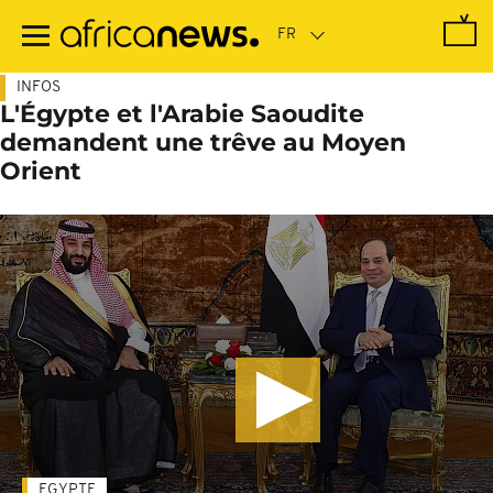
Passer
au
contenu
principal
INFOS
L'Égypte et l'Arabie Saoudite
demandent une trêve au Moyen
Orient
EGYPTE