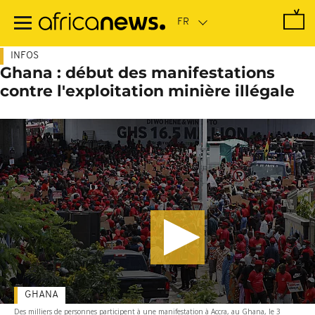
Passer
au
contenu
principal
INFOS
Ghana : début des manifestations
contre l'exploitation minière illégale
GHANA
Des milliers de personnes participent à une manifestation à Accra, au Ghana, le 3