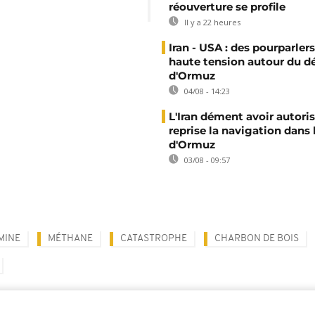
réouverture se profile
Il y a 22 heures
Iran - USA : des pourparler
haute tension autour du dé
d'Ormuz
04/08 - 14:23
L'Iran dément avoir autoris
reprise la navigation dans 
d'Ormuz
03/08 - 09:57
MINE
MÉTHANE
CATASTROPHE
CHARBON DE BOIS