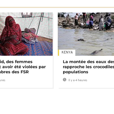
KENYA
id, des femmes
La montée des eaux des
 avoir été violées par
rapproche les crocodile
bres des FSR
populations
eures
Il y a 4 heures