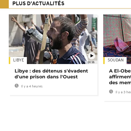
PLUS D'ACTUALITÉS
LIBYE
SOUDAN
00:58
Libye : des détenus s'évadent
A El-Obe
d'une prison dans l'Ouest
affirment
des mem
Il y a 4 heures
Il y a 3 h