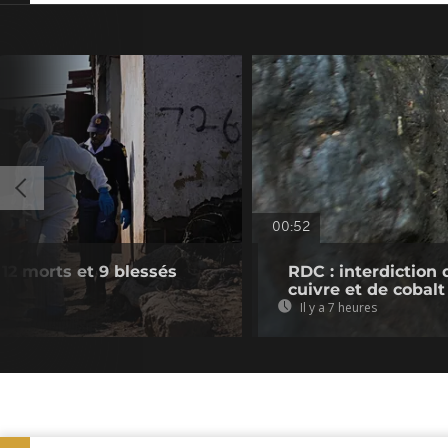
00:52
12 morts et 9 blessés
RDC : interdiction 
cuivre et de cobalt
Il y a 7 heures