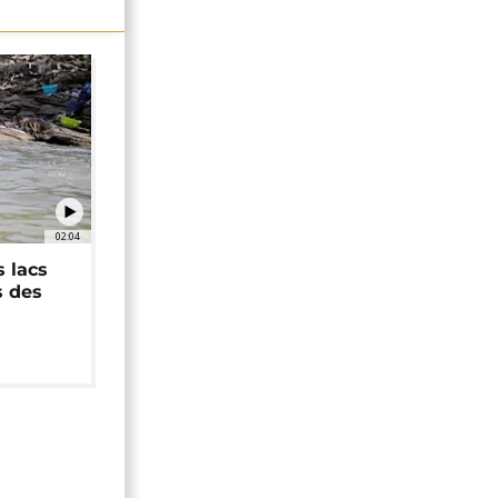
02:04
 lacs
s des