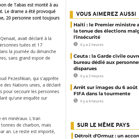
arbon de Tabas est monté à au
at. Le drame a été provoqué
VOUS AIMEREZ AUSSI
ne, 20 personne sont toujours
Haïti : le Premier ministre 
la tenue des élections mal
l'insécurité
enaat, avait déclaré à la
 personnes tuées et 17
Il y a 2 heures
 dans la journée du dimanche
Ceuta : la Garde civile ouvr
res, sans grand espoir de
bureau dédié aux personne
disparues
Il y a 3 heures
oud Pezeshkian, qui s'apprête
e des Nations unies, a déclaré
Arrêt sur images du 6 août 
its pour secourir les personnes
FIFA dans la tourmente
claré qu'une enquête sur
Il y a 4 heures
e en minéraux. L'Iran
 tonnes de charbon, mais
SUR LE MÊME PAYS
ar an. Le reste est importé,
Détroit d'Ormuz : un accor