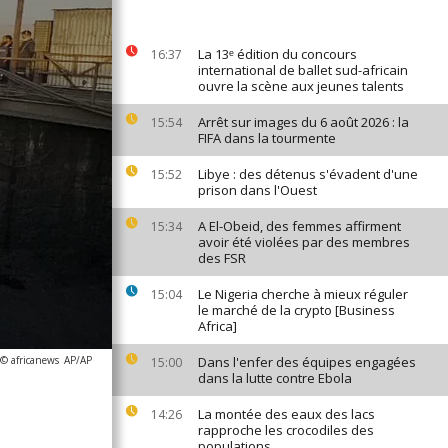
La 13ᵉ édition du concours
16:37
international de ballet sud-africain
ouvre la scène aux jeunes talents
Arrêt sur images du 6 août 2026 : la
15:54
FIFA dans la tourmente
Libye : des détenus s'évadent d'une
15:52
prison dans l'Ouest
A El-Obeid, des femmes affirment
15:34
avoir été violées par des membres
des FSR
Le Nigeria cherche à mieux réguler
15:04
le marché de la crypto [Business
Africa]
 © africanews
AP/AP
Dans l'enfer des équipes engagées
15:00
dans la lutte contre Ebola
La montée des eaux des lacs
14:26
rapproche les crocodiles des
populations