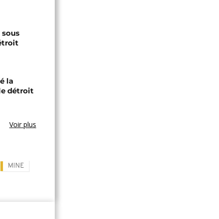
s sous
troit
é la
le détroit
Voir plus
MINE