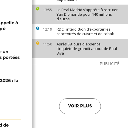
Le Real Madrid s’apprête à recruter
13:55
Yan Diomandé pour 140 millions
d’euros
appelle à
gré
RDC : interdiction d’exporter les
12:19
concentrés de cuivre et de cobalt
Après 58 jours d'absence,
11:50
l'inquiétude grandit autour de Paul
e un
Biya
s portées
PUBLICITÉ
2026 : la
VOIR PLUS
d de