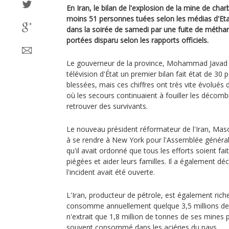
En Iran, le bilan de l'explosion de la mine de ch
moins 51 personnes tuées selon les médias d'Et
dans la soirée de samedi par une fuite de métha
portées disparu selon les rapports officiels.
Le gouverneur de la province, Mohammad Javad Q
télévision d'État un premier bilan fait état de 30
blessées, mais ces chiffres ont très vite évolués
où les secours continuaient à fouiller les décomb
retrouver des survivants.
Le nouveau président réformateur de l'Iran, Mas
à se rendre à New York pour l'Assemblée général
qu'il avait ordonné que tous les efforts soient fa
piégées et aider leurs familles. Il a également dé
l'incident avait été ouverte.
L'Iran, producteur de pétrole, est également rich
consomme annuellement quelque 3,5 millions de
n'extrait que 1,8 million de tonnes de ses mines p
souvent consommé dans les aciéries du pays.