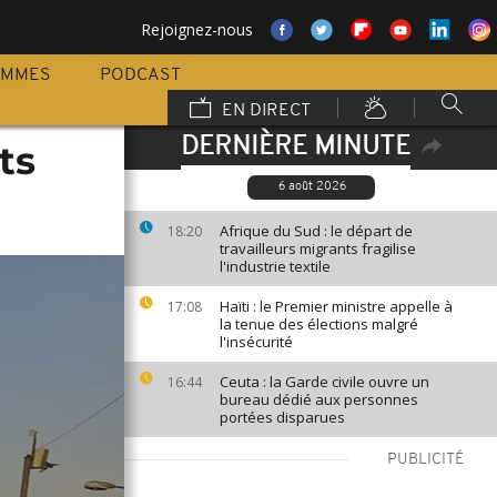
Rejoignez-nous
AMMES
PODCAST
EN DIRECT
DERNIÈRE MINUTE
ts
6 août 2026
Afrique du Sud : le départ de
18:20
travailleurs migrants fragilise
l'industrie textile
Haïti : le Premier ministre appelle à
17:08
la tenue des élections malgré
l'insécurité
Ceuta : la Garde civile ouvre un
16:44
bureau dédié aux personnes
portées disparues
PUBLICITÉ