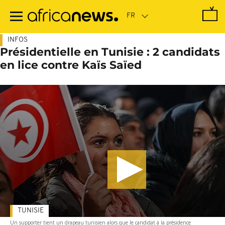
Passer
au
contenu
principal
INFOS
Présidentielle en Tunisie : 2 candidats
en lice contre Kaïs Saïed
TUNISIE
Un supporter tient un drapeau tunisien alors que le candidat à la présidence