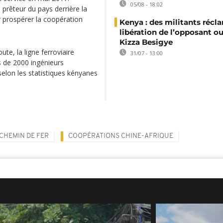
05/08 - 18:02
prêteur du pays derrière la
r prospérer la coopération
Kenya : des militants récl
libération de l’opposant o
Kizza Besigye
oute, la ligne ferroviaire
31/07 - 13:00
 de 2000 ingénieurs
selon les statistiques kényanes
CHEMIN DE FER
COOPÉRATIONS CHINE-AFRIQUE