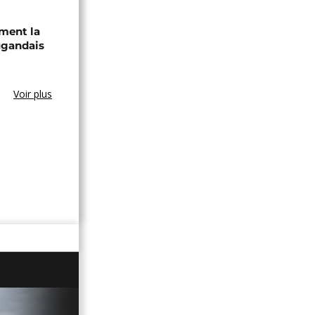
ament la
ugandais
Voir plus