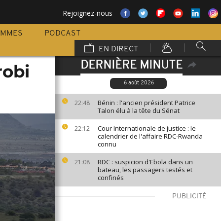
Rejoignez-nous
AMMES
PODCAST
EN DIRECT
DERNIÈRE MINUTE
robi
6 août 2026
Bénin : l'ancien président Patrice
22:48
Talon élu à la tête du Sénat
Cour Internationale de justice : le
22:12
calendrier de l'affaire RDC-Rwanda
connu
RDC : suspicion d'Ebola dans un
21:08
bateau, les passagers testés et
confinés
PUBLICITÉ