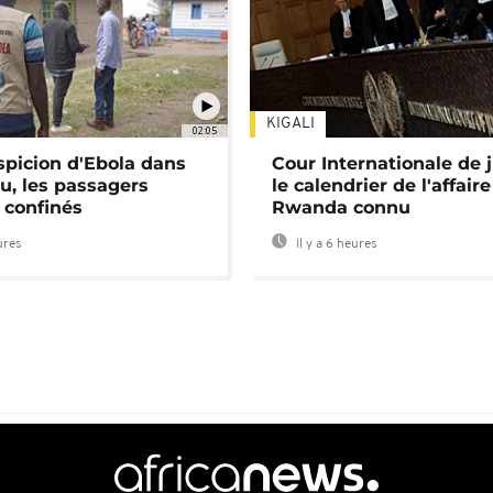
KIGALI
02:05
spicion d'Ebola dans
Cour Internationale de j
u, les passagers
le calendrier de l'affair
 confinés
Rwanda connu
ures
Il y a 6 heures