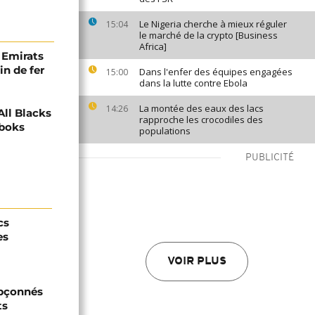
Le Nigeria cherche à mieux réguler
15:04
le marché de la crypto [Business
Africa]
 Emirats
n de fer
Dans l'enfer des équipes engagées
15:00
dans la lutte contre Ebola
La montée des eaux des lacs
14:26
ll Blacks
rapproche les crocodiles des
gboks
populations
PUBLICITÉ
cs
es
VOIR PLUS
upçonnés
ts