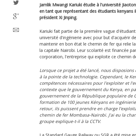
Jamlik Mwangi Kariuki étudie à l'université Jiaoto
en tant que représentant des étudiants kenyans il
président Xi Jinping.
Kariuki fait partie de la première vague d'étudian
université d'ingénierie avec pour but d'acquérir 
maintenir en bon état le chemin de fer qui relie 
la capitale Nairobi. Leur scolarité est financée p
corporation, l'entreprise qui exploite ce chemin de
Lorsque ce projet a été lancé, nous disposion
à la pointe de la technologie. Cependant, le Ke
compétences nécessaires pour l'exploiter et l'en
contexte que le gouvernement du Kenya, en par
gouvernement de la République populaire de Ch
formation de 100 jeunes Kényans en ingénierie. 
retour, ils puissent prendre en charge l'exploi
chemin de fer Mombasa-Nairobi. J'ai eu la chan
groupe explique-t-il à la CCTV.
La Standard Gauge Railway ou SGR a été mise en