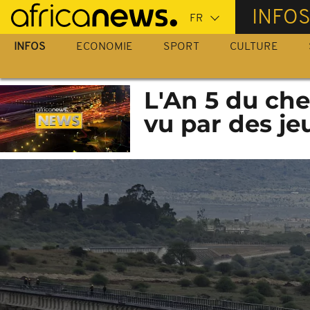
Passer
INFO
au
contenu
INFOS
ECONOMIE
SPORT
CULTURE
principal
L'An 5 du ch
vu par des j