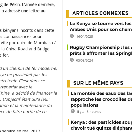
ng de Pékin. L'année dernière,
 a adressé une lettre au
ARTICLES CONNEXES
Le Kenya se tourne vers les
Arabes Unis pour son chemi
ts kényans inscrits dans cette
des connaissances pour
16/01/2025
la ville portuaire de Mombasa à
Rugby Championship : les A
ar la China Road and Bridge
prêts à affronter les Sprin
 fer.
05/09/2024
s d'un chemin de fer moderne,
nya ne possédait pas les
tretenir. C'est dans ce
SUR LE MÊME PAYS
tenariat avec le
ine, a décidé de financer la
La montée des eaux des la
L'objectif était qu'à leur
rapproche les crocodiles d
populations
tation et la maintenance du
ce de faire partie de ce
Il y a 13 heures
Kenya : des pesticides so
d'avoir tué quinze éléphan
 service en mai 2017.