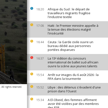
Afrique du Sud : le départ de
18:20
travailleurs migrants fragilise
l'industrie textile
Haïti : le Premier ministre appelle à
17:08
la tenue des élections malgré
l'insécurité
Ceuta : la Garde civile ouvre un
16:44
bureau dédié aux personnes
portées disparues
La 13ᵉ édition du concours
16:37
international de ballet sud-africain
ouvre la scène aux jeunes talents
Arrêt sur images du 6 août 2026 : la
15:54
FIFA dans la tourmente
All rights reserved.
Libye : des détenus s'évadent d'une
15:52
prison dans l'Ouest
A El-Obeid, des femmes affirment
15:34
avoir été violées par des membres
des FSR