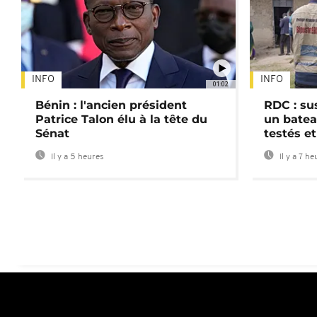
INFO
INFO
01:02
Bénin : l'ancien président
RDC : su
Patrice Talon élu à la tête du
un batea
Sénat
testés et
Il y a 5 heures
Il y a 7 he