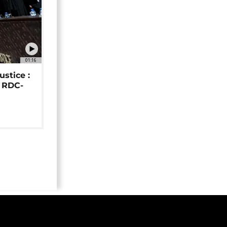
01:16
ustice :
e RDC-