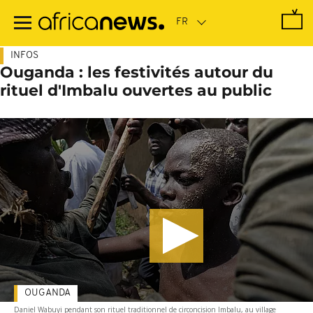
Passer
au
contenu
principal
INFOS
Ouganda : les festivités autour du
rituel d'Imbalu ouvertes au public
OUGANDA
Daniel Wabuyi pendant son rituel traditionnel de circoncision Imbalu, au village