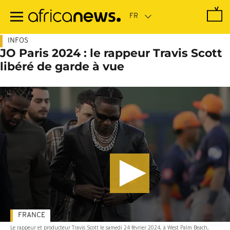
Passer
au
contenu
principal
INFOS
JO Paris 2024 : le rappeur Travis Scott
libéré de garde à vue
FRANCE
Le rappeur et producteur Travis Scott le samedi 24 février 2024, à West Palm Beach,