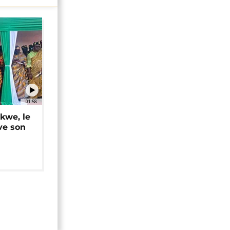
01:58
okwe, le
ve son