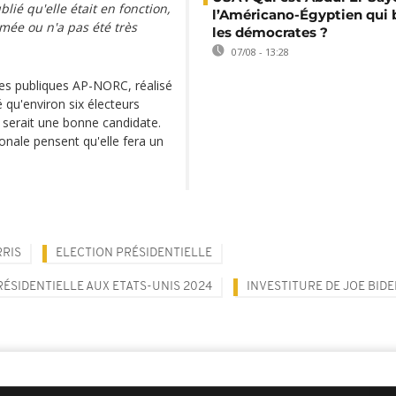
ié qu'elle était en fonction,
l’Américano-Égyptien qui 
mée ou n'a pas été très
les démocrates ?
07/08 - 13:28
res publiques AP-NORC, réalisé
é qu'environ six électeurs
serait une bonne candidate.
ionale pensent qu'elle fera un
RIS
ELECTION PRÉSIDENTIELLE
RÉSIDENTIELLE AUX ETATS-UNIS 2024
INVESTITURE DE JOE BID