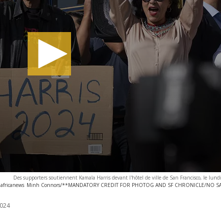
Des supporters soutiennent Kamala Harris devant l'hôtel de ville de San Francisco, le lundi
africanews
Minh Connors/**MANDATORY CREDIT FOR PHOTOG AND SF CHRONICLE/NO S
024