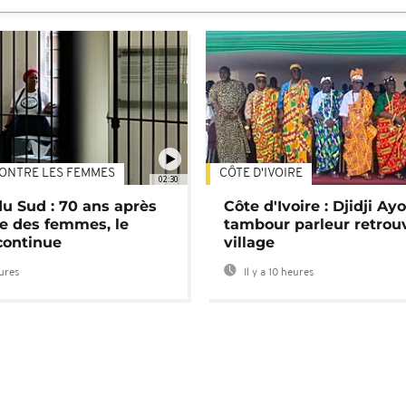
ONTRE LES FEMMES
CÔTE D'IVOIRE
02:30
du Sud : 70 ans après
Côte d'Ivoire : Djidji Ay
e des femmes, le
tambour parleur retrou
continue
village
eures
Il y a 10 heures