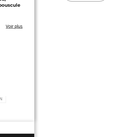
bouscule
Voir plus
EN