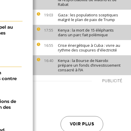
Rabat
Gaza : les populations sceptiques
19:03
malgré le plan de paix de Trump
pel au
Kenya : la mort de 15 éléphants
17:55
nes
dans un parc fait polémique
Crise énergétique à Cuba : vivre au
16:55
rythme des coupures d'électricité
Kenya : la Bourse de Nairobi
16:40
prépare un fonds d’investissement
consacré à l’IA
n
s contre
PUBLICITÉ
ions de
n des
VOIR PLUS
ed,