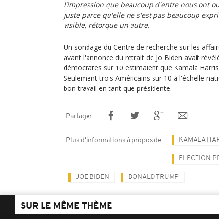
l'impression que beaucoup d'entre nous ont oubl
juste parce qu'elle ne s'est pas beaucoup expri
visible, rétorque un autre.
Un sondage du Centre de recherche sur les affai
avant l'annonce du retrait de Jo Biden avait révél
démocrates sur 10 estimaient que Kamala Harris 
Seulement trois Américains sur 10 à l'échelle nat
bon travail en tant que présidente.
Partager
KAMALA HAR
Plus d'informations à propos de
ELECTION P
JOE BIDEN
DONALD TRUMP
SUR LE MÊME THÈME