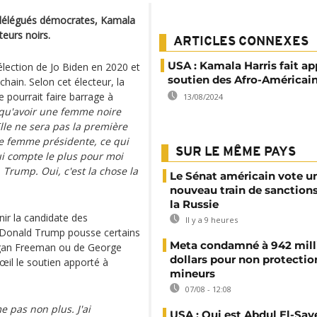
 délégués démocrates, Kamala
eurs noirs.
ARTICLES CONNEXES
USA : Kamala Harris fait ap
'élection de Jo Biden en 2020 et
soutien des Afro-Américai
hain. Selon cet électeur, la
e pourrait faire barrage à
13/08/2024
 qu'avoir une femme noire
lle ne sera pas la première
re femme présidente, ce qui
SUR LE MÊME PAYS
i compte le plus pour moi
. Trump. Oui, c'est la chose la
Le Sénat américain vote u
nouveau train de sanction
la Russie
nir la candidate des
Il y a 9 heures
uf Donald Trump pousse certains
Meta condamné à 942 mill
organ Freeman ou de George
dollars pour non protectio
œil le soutien apporté à
mineurs
07/08 - 12:08
 pas non plus. J'ai
USA : Qui est Abdul El-Say