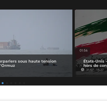
01:56
ourparlers sous haute tension
États-Unis 
 d'Ormuz
hors de con
31/07 - 15:27