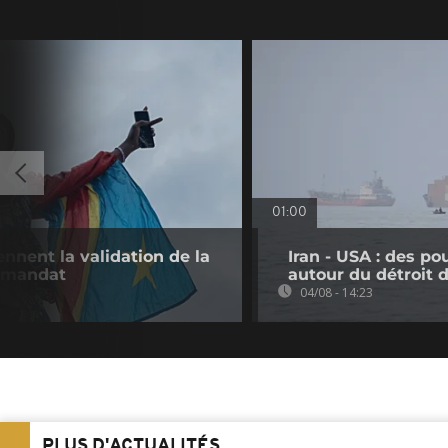
01:00
nnent la validation de la
Iran - USA : des p
e mandat
autour du détroit
04/08 - 14:23
PLUS D'ACTUALITÉS