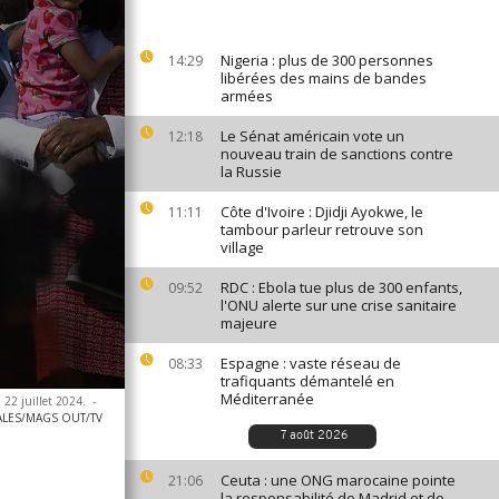
Nigeria : plus de 300 personnes
14:29
libérées des mains de bandes
armées
Le Sénat américain vote un
12:18
nouveau train de sanctions contre
la Russie
Côte d'Ivoire : Djidji Ayokwe, le
11:11
tambour parleur retrouve son
village
RDC : Ebola tue plus de 300 enfants,
09:52
l'ONU alerte sur une crise sanitaire
majeure
Espagne : vaste réseau de
08:33
trafiquants démantelé en
Méditerranée
 22 juillet 2024.
-
ALES/MAGS OUT/TV
7 août 2026
Ceuta : une ONG marocaine pointe
21:06
la responsabilité de Madrid et de