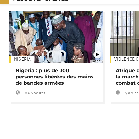
NIGÉRIA
VIOLENCE C
02:08
Nigeria : plus de 300
Afrique 
personnes libérées des mains
la march
de bandes armées
combat 
Il y a 6 heures
Il y a 5 h