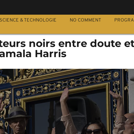
S
SCIENCE & TECHNOLOGIE
NO COMMENT
PROGR
cteurs noirs entre doute e
Kamala Harris