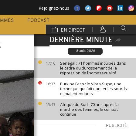
Rejoignez-nous
AMMES
PODCAST
EN DIRECT
DERNIÈRE MINUTE
t
8 août 2026
Sénégal : 71 hommes inculpés dans
17:10
le cadre du durcissement de la
répression de l’homosexualité
Burkina Faso : le Vibra-Signe, une
16:37
technique qui fait danser les sourds
et malentendants
Afrique du Sud : 70 ans après la
15:43
marche des femmes, le combat
continue
PUBLICITÉ