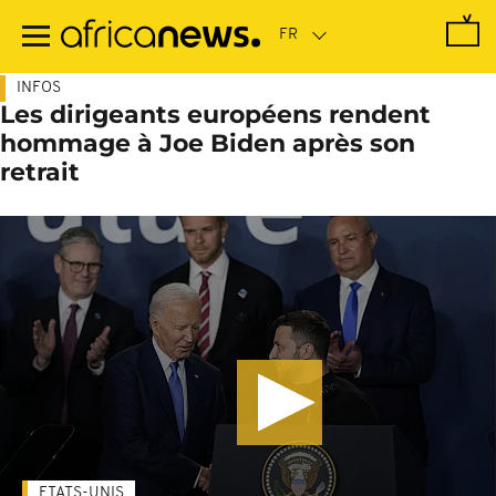
Passer
au
contenu
principal
INFOS
Les dirigeants européens rendent
hommage à Joe Biden après son
retrait
ETATS-UNIS