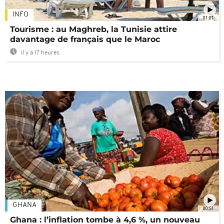
INFO
01:01
Tourisme : au Maghreb, la Tunisie attire
davantage de français que le Maroc
Il y a 17 heures
GHANA
00:51
Ghana : l’inflation tombe à 4,6 %, un nouveau