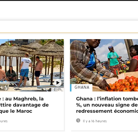
GHANA
01:01
 : au Maghreb, la
Ghana : l’inflation tomb
attire davantage de
%, un nouveau signe de
 que le Maroc
redressement économi
eures
Il y a 16 heures