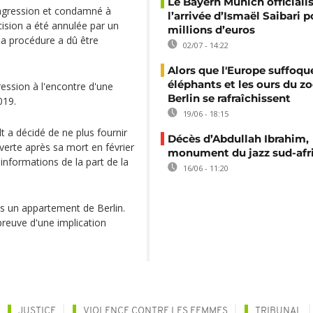
Le Bayern Munich officiali
agression et condamné à
l’arrivée d’Ismaël Saibari p
cision a été annulée par un
millions d’euros
 la procédure a dû être
02/07 - 14:22
Alors que l'Europe suffoque
éléphants et les ours du z
ression à l'encontre d'une
Berlin se rafraîchissent
2019.
19/06 - 18:15
 a décidé de ne plus fournir
Décès d’Abdullah Ibrahim,
uverte après sa mort en février
monument du jazz sud-afr
informations de la part de la
16/06 - 11:20
s un appartement de Berlin.
preuve d'une implication
JUSTICE
VIOLENCE CONTRE LES FEMMES
TRIBUNAL