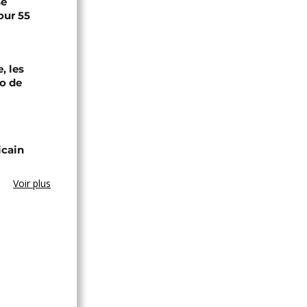
se
our 55
, les
oo de
icain
Voir plus