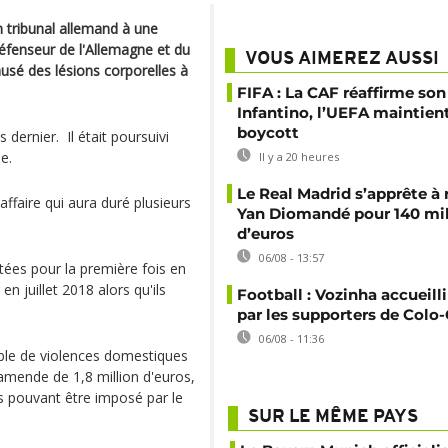
tribunal allemand à une
éfenseur de l'Allemagne et du
VOUS AIMEREZ AUSSI
usé des lésions corporelles à
FIFA : La CAF réaffirme son
Infantino, l’UEFA maintien
boycott
dernier. Il était poursuivi
que.
Il y a 20 heures
Le Real Madrid s’apprête à 
affaire qui aura duré plusieurs
Yan Diomandé pour 140 mil
d’euros
06/08 - 13:57
tées pour la première fois en
n juillet 2018 alors qu'ils
Football : Vozinha accueill
par les supporters de Colo
06/08 - 11:36
le de violences domestiques
amende de 1,8 million d'euros,
s pouvant être imposé par le
SUR LE MÊME PAYS