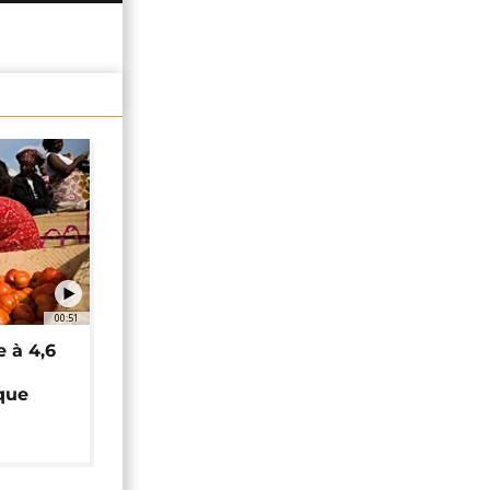
00:51
e à 4,6
que