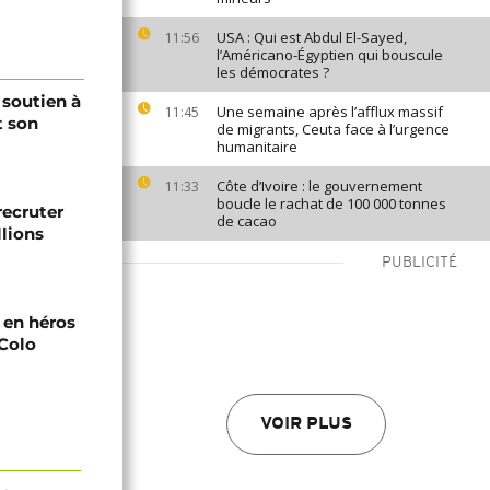
USA : Qui est Abdul El-Sayed,
11:56
l’Américano-Égyptien qui bouscule
les démocrates ?
 soutien à
Une semaine après l’afflux massif
11:45
t son
de migrants, Ceuta face à l’urgence
humanitaire
Côte d’Ivoire : le gouvernement
11:33
boucle le rachat de 100 000 tonnes
recruter
de cacao
lions
PUBLICITÉ
i en héros
-Colo
VOIR PLUS