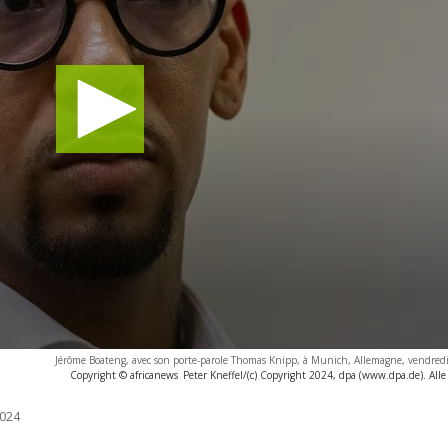
Jérôme Boateng, avec son porte-parole Thomas Knipp, à Munich, Allemagne, vendredi
Copyright © africanews
Peter Kneffel/(c) Copyright 2024, dpa (www.dpa.de). All
024