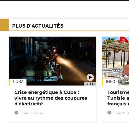
PLUS D'ACTUALITÉS
CUBA
INFO
01:54
Crise énergétique à Cuba :
Tourisme
vivre au rythme des coupures
Tunisie 
d'électricité
français
Il y a 13 heures
Il y a 16 h