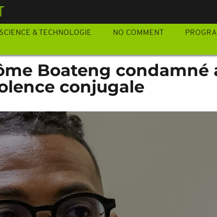
T
SCIENCE & TECHNOLOGIE
NO COMMENT
PROGR
érôme Boateng condamné 
iolence conjugale