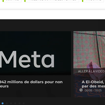
ALLER À LA VIDEO
42 millions de dollars pour non
A El-Obeid,
neurs
par des me
06/08 - 16:05