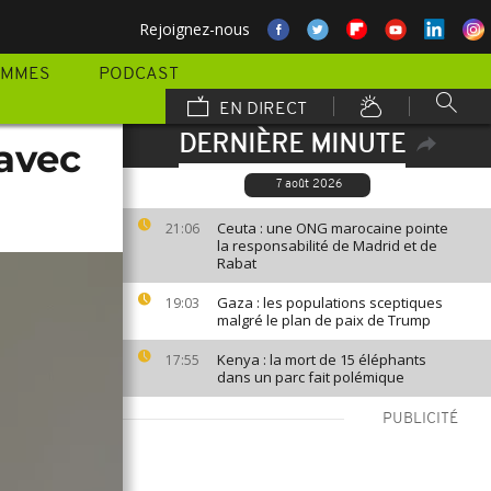
Rejoignez-nous
AMMES
PODCAST
EN DIRECT
DERNIÈRE MINUTE
avec
7 août 2026
Ceuta : une ONG marocaine pointe
21:06
la responsabilité de Madrid et de
Rabat
Gaza : les populations sceptiques
19:03
malgré le plan de paix de Trump
Kenya : la mort de 15 éléphants
17:55
dans un parc fait polémique
PUBLICITÉ