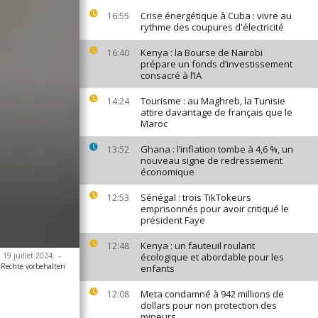
Crise énergétique à Cuba : vivre au
16:55
rythme des coupures d'électricité
Kenya : la Bourse de Nairobi
16:40
prépare un fonds d’investissement
consacré à l’IA
Tourisme : au Maghreb, la Tunisie
14:24
attire davantage de français que le
Maroc
Ghana : l’inflation tombe à 4,6 %, un
13:52
nouveau signe de redressement
économique
Sénégal : trois TikTokeurs
12:53
emprisonnés pour avoir critiqué le
président Faye
Kenya : un fauteuil roulant
12:48
 19 juillet 2024.
-
écologique et abordable pour les
e Rechte vorbehalten
enfants
Meta condamné à 942 millions de
12:08
dollars pour non protection des
mineurs