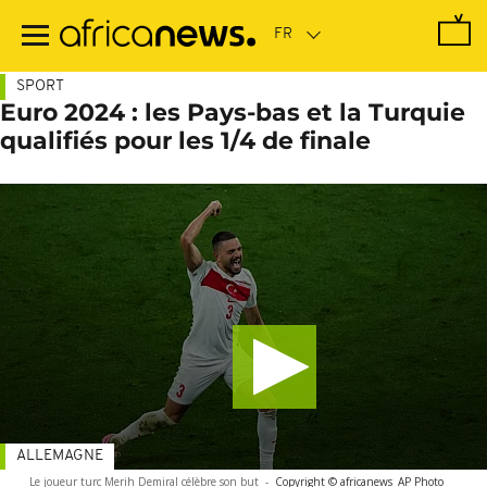
Passer
au
contenu
principal
SPORT
Euro 2024 : les Pays-bas et la Turquie
qualifiés pour les 1/4 de finale
ALLEMAGNE
Le joueur turc Merih Demiral célèbre son but
-
Copyright © africanews
AP Photo