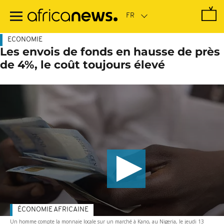
Passer
au
contenu
principal
ECONOMIE
Les envois de fonds en hausse de près
de 4%, le coût toujours élevé
ÉCONOMIE AFRICAINE
Un homme compte la monnaie locale sur un marché à Kano, au Nigeria, le jeudi 13