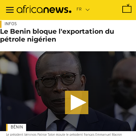
Passer
au
contenu
principal
INFOS
Le Benin bloque l'exportation du
pétrole nigérien
BÉNIN
Le président béninois Patrice Talon écoute le président français Emmanuel Macron