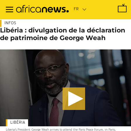
Passer
au
contenu
principal
INFOS
Libéria : divulgation de la déclaration
de patrimoine de George Weah
LIBÉRIA
Liberia's President George Weah arrives to attend the Paris Peace Forum, in Paris,