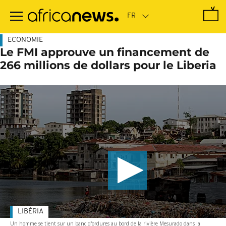
Passer
au
contenu
principal
ECONOMIE
Le FMI approuve un financement de
266 millions de dollars pour le Liberia
LIBÉRIA
Un homme se tient sur un banc d'ordures au bord de la rivière Mesurado dans la