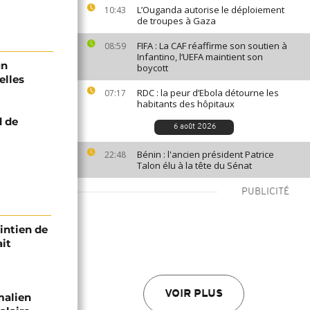
L’Ouganda autorise le déploiement
10:43
de troupes à Gaza
FIFA : La CAF réaffirme son soutien à
08:59
Infantino, l’UEFA maintient son
un
boycott
elles
RDC : la peur d’Ebola détourne les
07:17
habitants des hôpitaux
d de
6 août 2026
Bénin : l'ancien président Patrice
22:48
Talon élu à la tête du Sénat
PUBLICITÉ
intien de
ait
VOIR PLUS
malien