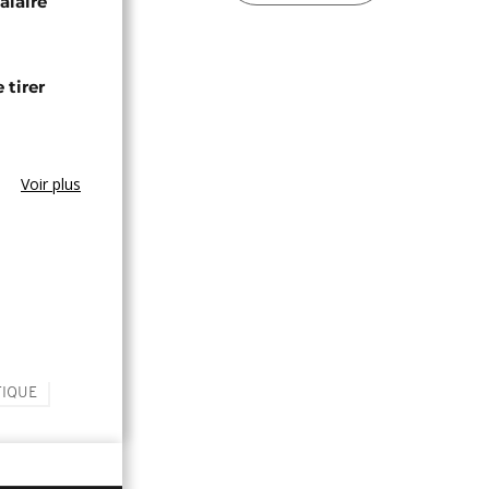
alaire
 tirer
Voir plus
TIQUE