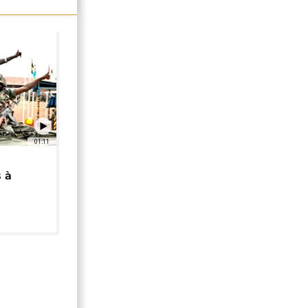
01:11
 à