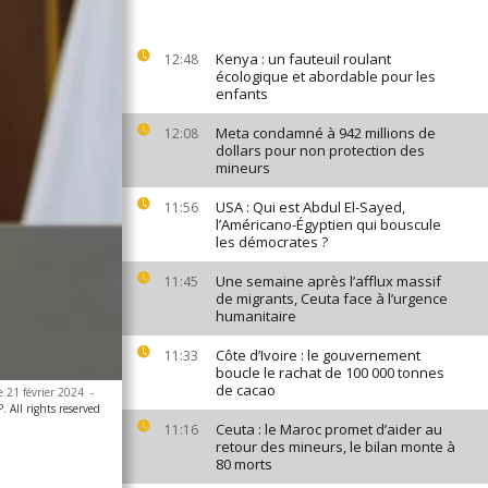
Kenya : un fauteuil roulant
12:48
écologique et abordable pour les
enfants
Meta condamné à 942 millions de
12:08
dollars pour non protection des
mineurs
USA : Qui est Abdul El-Sayed,
11:56
l’Américano-Égyptien qui bouscule
les démocrates ?
Une semaine après l’afflux massif
11:45
de migrants, Ceuta face à l’urgence
humanitaire
Côte d’Ivoire : le gouvernement
11:33
boucle le rachat de 100 000 tonnes
de cacao
 21 février 2024
-
All rights reserved
Ceuta : le Maroc promet d’aider au
11:16
retour des mineurs, le bilan monte à
80 morts