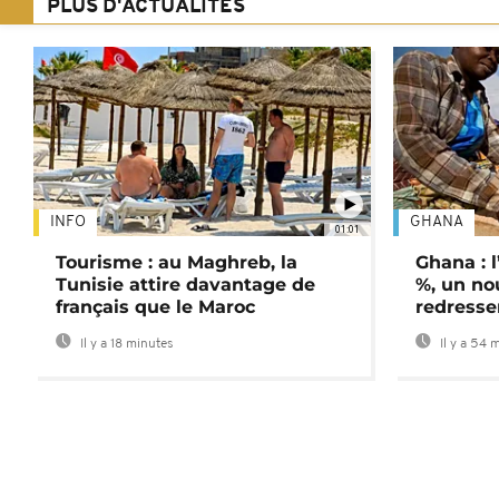
PLUS D'ACTUALITÉS
INFO
GHANA
01:01
Tourisme : au Maghreb, la
Ghana : l
Tunisie attire davantage de
%, un no
français que le Maroc
redress
Il y a 18 minutes
Il y a 54 