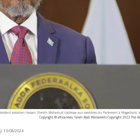
résident somalien Hassan Sheikh Mohamud s'adresse aux membres du Parlement à Mogadiscio, le
Copyright © africanews
Farah Abdi Warsameh/Copyright 2023 The AP. 
J:
13/08/2024