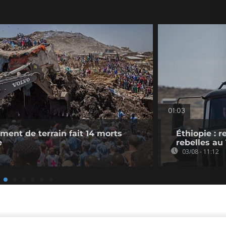
01:03
ement de terrain fait 14 morts
Éthiopie : 
e
rebelles au
03/08 - 11:12