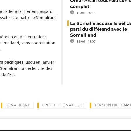
Omar Artan touchera son s
complet
accéder à la mer en passant
15/06 - 10:11
devait reconnaître le Somaliland
La Somalie accuse Israël de
parti du différend avec le
Somaliland
ngères a eu des entretiens
15/06 - 11:09
 Puntland, sans coordination
.
ns pacifiques
jusqu'en janvier
Somaliland a déclenché des
de l'Est.
SOMALILAND
CRISE DIPLOMATIQUE
TENSION DIPLOMA