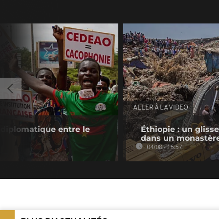
ALLER À LA VIDEO
 diplomatique entre le
Éthiopie : un gliss
dans un monastèr
04/08 - 15:57