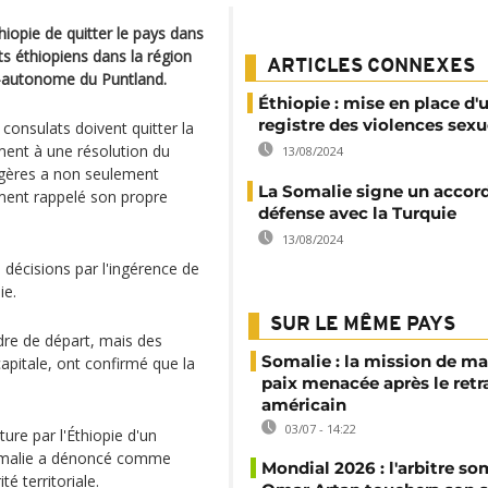
iopie de quitter le pays dans
ts éthiopiens dans la région
ARTICLES CONNEXES
i-autonome du Puntland.
Éthiopie : mise en place d'
registre des violences sexu
consulats doivent quitter la
ent à une résolution du
13/08/2024
angères a non seulement
La Somalie signe un accor
ement rappelé son propre
défense avec la Turquie
13/08/2024
s décisions par l'ingérence de
ie.
SUR LE MÊME PAYS
dre de départ, mais des
Somalie : la mission de ma
apitale, ont confirmé que la
paix menacée après le retr
américain
03/07 - 14:22
ture par l'Éthiopie d'un
omalie a dénoncé comme
Mondial 2026 : l'arbitre so
té territoriale.