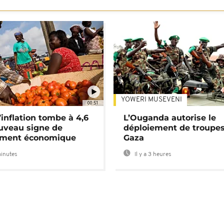
YOWERI MUSEVENI
00:51
’inflation tombe à 4,6
L’Ouganda autorise le
uveau signe de
déploiement de troupes
ement économique
Gaza
minutes
Il y a 3 heures