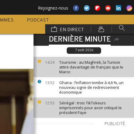
Rejoignez-nous
AMMES
PODCAST
EN DIRECT
DERNIÈRE MINUTE
7 août 2026
Tourisme : au Maghreb, la Tunisie
14:24
attire davantage de français que le
Maroc
Ghana : l’inflation tombe à 4,6 %, un
13:52
nouveau signe de redressement
économique
Sénégal : trois TikTokeurs
12:53
emprisonnés pour avoir critiqué le
président Faye
PUBLICITÉ