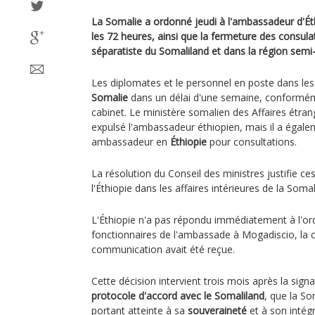
La Somalie a ordonné jeudi à l'ambassadeur d'Éth
les 72 heures, ainsi que la fermeture des consula
séparatiste du Somaliland et dans la région sem
Les diplomates et le personnel en poste dans les 
Somalie
dans un délai d'une semaine, conformém
cabinet. Le ministère somalien des Affaires étr
expulsé l'ambassadeur éthiopien, mais il a égal
ambassadeur en
Éthiopie
pour consultations.
La résolution du Conseil des ministres justifie ce
l'Éthiopie dans les affaires intérieures de la Somal
L'Éthiopie n'a pas répondu immédiatement à l'or
fonctionnaires de l'ambassade à Mogadiscio, la c
communication avait été reçue.
Cette décision intervient trois mois après la signa
protocole d'accord avec le Somaliland
, que la S
portant atteinte à sa
souveraineté
et à son intégri