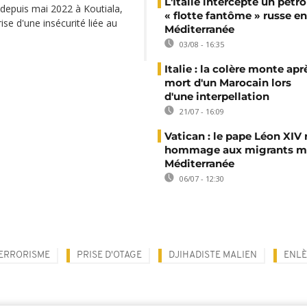
L'Italie intercepte un pétro
 depuis mai 2022 à Koutiala,
« flotte fantôme » russe en
se d'une insécurité liée au
Méditerranée
03/08 - 16:35
Italie : la colère monte apr
mort d'un Marocain lors
d'une interpellation
21/07 - 16:09
Vatican : le pape Léon XIV
hommage aux migrants mo
Méditerranée
06/07 - 12:30
ERRORISME
PRISE D'OTAGE
DJIHADISTE MALIEN
ENL