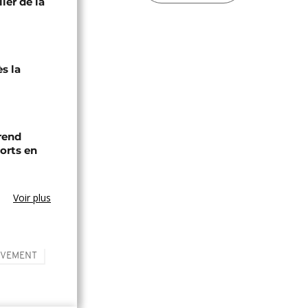
lier de la
ès la
 rend
rts en
Voir plus
ÈVEMENT