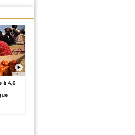
00:51
e à 4,6
que