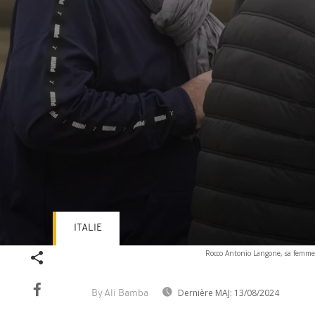
ITALIE
Volume
Rocco Antonio Langone, sa femme M
90%
Dernière MAJ:
13/08/2024
By Ali Bamba