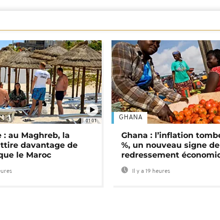
GHANA
01:01
 : au Maghreb, la
Ghana : l’inflation tomb
attire davantage de
%, un nouveau signe de
 que le Maroc
redressement économi
eures
Il y a 19 heures