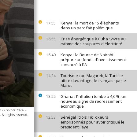
Kenya : la mort de 15 éléphants
17:55
dans un parc fait polémique
Crise énergétique à Cuba : vivre au
16:55
rythme des coupures d'électricité
Kenya : la Bourse de Nairobi
16:40
prépare un fonds d’investissement
consacré à l’IA
Tourisme : au Maghreb, la Tunisie
14:24
attire davantage de français que le
Maroc
Ghana : l’inflation tombe à 4,6 %, un
13:52
nouveau signe de redressement
économique
e 27 février 2024
-
All rights reserved.
Sénégal : trois TikTokeurs
12:53
emprisonnés pour avoir critiqué le
président Faye