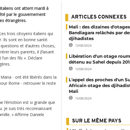
taliens ont atterri mardi à
rété par le gouvernement
ARTICLES CONNEXES
ires étrangères.
Mali : des dizaines d'otage
Bandiagara relâchés par de
s trois citoyens italiens qui
djihadistes
r. Ils sont en bonne santé.
questions et d’autres choses,
13/08/2024
trer leurs parents, il (faisant
Libération d'un otage rou
l’un des fils ». Déclare
détenu au Sahel depuis 201
gères.
13/08/2024
 Maria - ont été libérés dans la
L'appel des proches d'un S
 pour Rome - retrouver le reste
Africain otage des djihadis
Mali
13/08/2024
e l’émotion est si grande que
u. Je suis très reconnaissant
mille. » Affirme Daniele
SUR LE MÊME PAYS