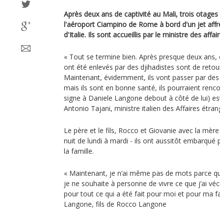
Après deux ans de captivité au Mali, trois otages i
l'aéroport Ciampino de Rome à bord d'un jet aff
d'Italie. Ils sont accueillis par le ministre des affa
« Tout se termine bien. Après presque deux ans, ce
ont été enlevés par des djihadistes sont de retou
Maintenant, évidemment, ils vont passer par des 
mais ils sont en bonne santé, ils pourraient rencon
signe à Daniele Langone debout à côté de lui) est 
Antonio Tajani, ministre italien des Affaires étran
Le père et le fils, Rocco et Giovanie avec la mère
nuit de lundi à mardi - ils ont aussitôt embarqué
la famille.
« Maintenant, je n’ai même pas de mots parce qu
je ne souhaite à personne de vivre ce que j’ai véc
pour tout ce qui a été fait pour moi et pour ma fa
Langone, fils de Rocco Langone