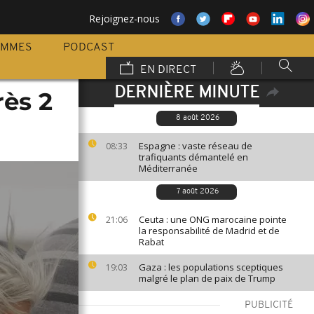
Rejoignez-nous
AMMES
PODCAST
EN DIRECT
DERNIÈRE MINUTE
rès 2
8 août 2026
Espagne : vaste réseau de
08:33
trafiquants démantelé en
Méditerranée
7 août 2026
Ceuta : une ONG marocaine pointe
21:06
la responsabilité de Madrid et de
Rabat
Gaza : les populations sceptiques
19:03
malgré le plan de paix de Trump
PUBLICITÉ