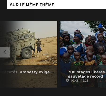
SUR LE MÊME THÈME
01:01
s exécutés, Amnesty exige
308 otages libérés
sauvetage record
06/08 - 12:23