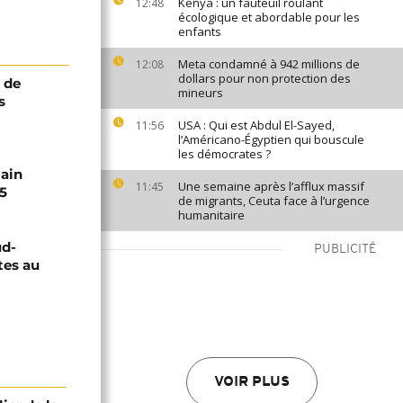
Kenya : un fauteuil roulant
12:48
écologique et abordable pour les
enfants
Meta condamné à 942 millions de
12:08
dollars pour non protection des
s de
mineurs
s
USA : Qui est Abdul El-Sayed,
11:56
l’Américano-Égyptien qui bouscule
les démocrates ?
main
Une semaine après l’afflux massif
11:45
5
de migrants, Ceuta face à l’urgence
humanitaire
ud-
PUBLICITÉ
tes au
VOIR PLUS