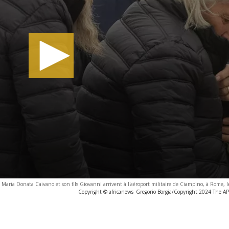
aria Donata Caivano et son fils Giovanni arrivent à l'aéroport militaire de Ciampino, à Rome, l
Copyright © africanews
Gregorio Borgia/Copyright 2024 The AP. 