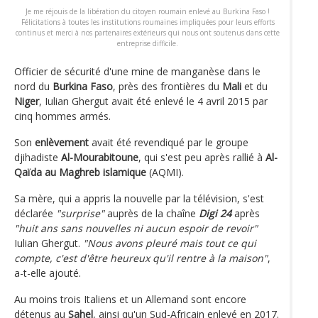
Je me réjouis de la libération du citoyen roumain enlevé au Burkina Faso !
Félicitations à toutes les institutions roumaines impliquées pour leurs efforts
continus et merci à nos partenaires extérieurs qui nous ont soutenus dans cette
entreprise difficile.
Officier de sécurité d'une mine de manganèse dans le
nord du
Burkina Faso
, près des frontières du
Mali
et du
Niger
, Iulian Ghergut avait été enlevé le 4 avril 2015 par
cinq hommes armés.
Son
enlèvement
avait été revendiqué par le groupe
djihadiste
Al-Mourabitoune
, qui s'est peu après rallié à
Al-
Qaïda au Maghreb islamique
(AQMI).
Sa mère, qui a appris la nouvelle par la télévision, s'est
déclarée
"surprise"
auprès de la chaîne
Digi 24
après
"huit ans sans nouvelles ni aucun espoir de revoir"
Iulian Ghergut.
"Nous avons pleuré mais tout ce qui
compte, c'est d'être heureux qu'il rentre à la maison"
,
a-t-elle ajouté.
Au moins trois Italiens et un Allemand sont encore
détenus au
Sahel
, ainsi qu'un Sud-Africain enlevé en 2017.