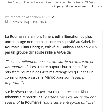
Iulian Ghergut, l'un des 6 otages détenus par la branche malienne d'Al-Qaïda
-
Copyright © africanews
-/AFP or licensors
avec AFP
By Rédaction Africanews
Dernière MAJ:
13/08/2024
La Roumanie a annoncé mercredi la libération du plus
ancien otage occidental encore en captivité au Sahel, le
Roumain Iulian Ghergut, enlevé au Burkina Faso en 2015
par un groupe djihadiste rallié à Al-Qaïda.
"Il est actuellement en sécurité sur le territoire de la
Roumanie"
où il est rentré aujourd'hui, a indiqué le
ministère roumain des Affaires étrangères qui, dans un
communiqué, a salué le
Maroc
pour son
"soutien
important"
.
Sur le réseau social X (ex-Twitter), le président
Klaus
Iohannis
a remercié les
"partenaires extérieurs qui ont
soutenu"
la
Roumanie
"dans cette entreprise difficile"
.