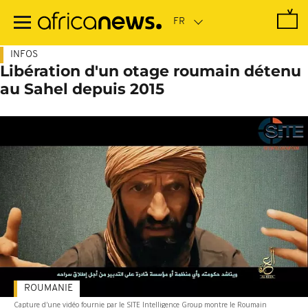
Passer
au
contenu
principal
INFOS
Libération d'un otage roumain détenu
au Sahel depuis 2015
ROUMANIE
Capture d'une vidéo fournie par le SITE Intelligence Group montre le Roumain