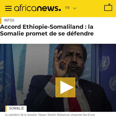
Passer
au
contenu
principal
INFOS
Accord Ethiopie-Somaliland : la
Somalie promet de se défendre
SOMALIE
Le président de la Somalie, Hassan Sheikh Mohamud, s'exprime lors d'une