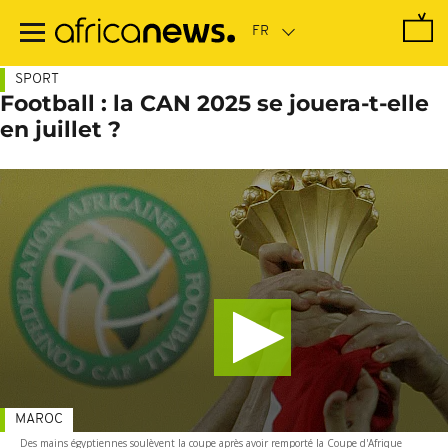
Passer
au
contenu
principal
SPORT
Football : la CAN 2025 se jouera-t-elle
en juillet ?
MAROC
Des mains égyptiennes soulèvent la coupe après avoir remporté la Coupe d'Afrique