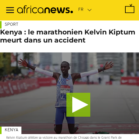
Passer
au
contenu
principal
SPORT
Kenya : le marathonien Kelvin Kiptum
meurt dans un accident
KENYA
Kelvin Kiptum célèbre sa victoire au marathon de Chicago dans le Grant Park de