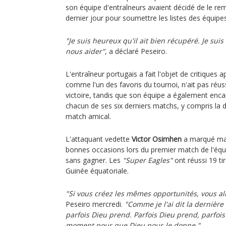
son équipe d'entraîneurs avaient décidé de le rem
dernier jour pour soumettre les listes des équipes
"Je suis heureux qu'il ait bien récupéré. Je suis 
nous aider"
, a déclaré Peseiro.
L'entraîneur portugais a fait l'objet de critiques 
comme l'un des favoris du tournoi, n'ait pas réu
victoire, tandis que son équipe a également enca
chacun de ses six derniers matchs, y compris la d
match amical.
L'attaquant vedette
Victor Osimhen
a marqué mai
bonnes occasions lors du premier match de l'équ
sans gagner. Les
"Super Eagles"
ont réussi 19 ti
Guinée équatoriale.
"Si vous créez les mêmes opportunités, vous a
Peseiro mercredi.
"Comme je l'ai dit la dernière 
parfois Dieu prend. Parfois Dieu prend, parfois 
moment pour que Dieu nous le donne."