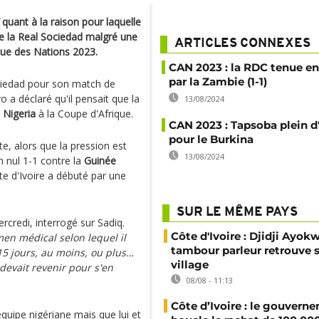
quant à la raison pour laquelle
e la Real Sociedad malgré une
ARTICLES CONNEXES
ique des Nations 2023.
CAN 2023 : la RDC tenue e
par la Zambie (1-1)
ociedad pour son match de
 a déclaré qu'il pensait que la
13/08/2024
e
Nigeria
à la Coupe d'Afrique.
CAN 2023 : Tapsoba plein d
pour le Burkina
te, alors que la pression est
13/08/2024
 nul 1-1 contre la
Guinée
te d'Ivoire a débuté par une
SUR LE MÊME PAYS
rcredi, interrogé sur Sadiq.
Côte d'Ivoire : Djidji Ayokw
amen médical selon lequel il
tambour parleur retrouve 
15 jours, au moins, ou plus…
village
l devait revenir pour s'en
08/08 - 11:13
Côte d’Ivoire : le gouvern
équipe nigériane mais que lui et