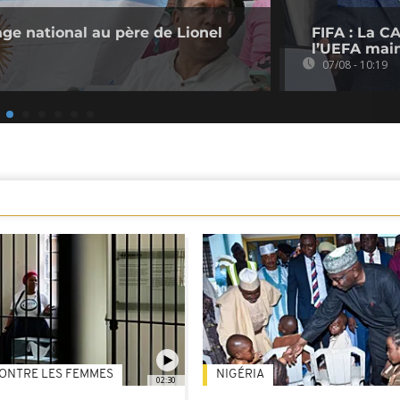
ge national au père de Lionel
FIFA : La CA
l’UEFA main
07/08 - 10:19
ONTRE LES FEMMES
NIGÉRIA
02:30