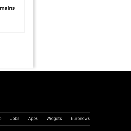
 mains
é
Jobs
Apps
Widgets
Euronews