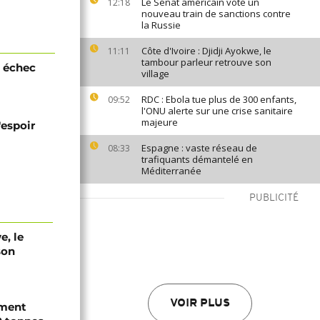
Le Sénat américain vote un
12:18
nouveau train de sanctions contre
la Russie
Côte d'Ivoire : Djidji Ayokwe, le
11:11
tambour parleur retrouve son
n échec
village
RDC : Ebola tue plus de 300 enfants,
09:52
l'ONU alerte sur une crise sanitaire
majeure
'espoir
Espagne : vaste réseau de
08:33
trafiquants démantelé en
Méditerranée
PUBLICITÉ
e, le
son
VOIR PLUS
ement