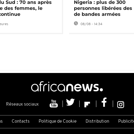
du Sud : 70 ans après
Nigeria : plus de 300
e des femmes, le
personnes libérées des
continue
de bandes armées
heures
08/08 - 14:34
Réseaux sociaux
ns
Contacts
Politique de Cookie
Distribution
Publicit