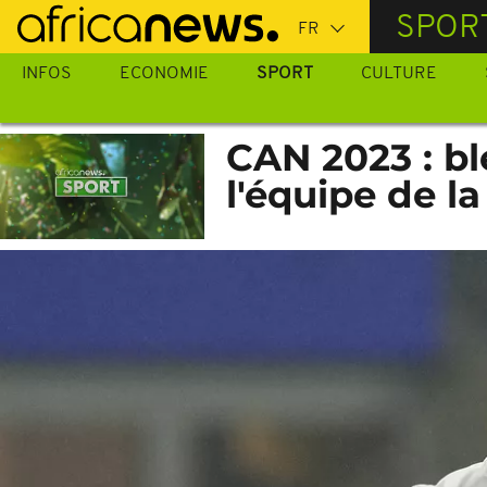
Passer
SPOR
au
contenu
INFOS
ECONOMIE
SPORT
CULTURE
principal
CAN 2023 : bl
l'équipe de l