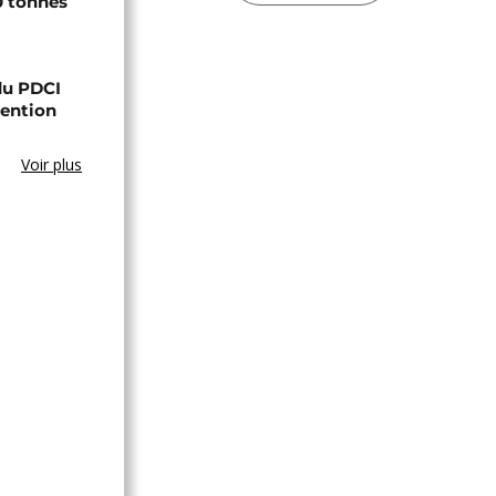
0 tonnes
 du PDCI
tention
Voir plus