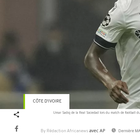
CÔTE D'IVOIRE
Umar Sadiq de la Real Sociedad lors du match de football du
avec AP
Dernière MA
By Rédaction Africanews