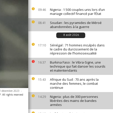
Nigeria : 1 500 couples unis lors d’un
09:46
mariage collectif financé par l’État
Soudan : les pyramides de Méroé
08:41
abandonnées à la guerre
8 août 2026
Sénégal : 71 hommes inculpés dans
17:10
le cadre du durcissement de la
répression de l’homosexualité
Burkina Faso : le Vibra-Signe, une
16:37
technique qui fait danser les sourds
et malentendants
Afrique du Sud : 70 ans après la
15:43
marche des femmes, le combat
continue
 12 décembre 2023
-
 All rights reserved
Nigeria : plus de 300 personnes
14:29
libérées des mains de bandes
armées