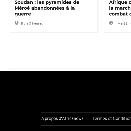
Soudan : les pyramides de
Afrique 
Méroé abandonnées à la
la march
guerre
combat 
Il y a 5 heures
Il y a 22 
A propos d'Africanews
Termes et Conditio