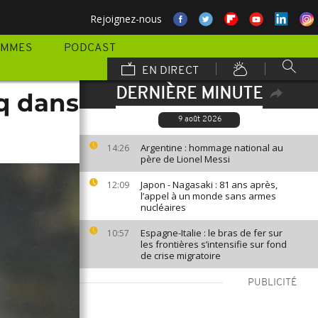
Rejoignez-nous
AMMES
PODCAST
EN DIRECT
DERNIÈRE MINUTE
iq dans
9 août 2026
Argentine : hommage national au
14:26
père de Lionel Messi
Japon - Nagasaki : 81 ans après,
12:09
l’appel à un monde sans armes
nucléaires
Espagne-Italie : le bras de fer sur
10:57
les frontières s’intensifie sur fond
de crise migratoire
PUBLICITÉ