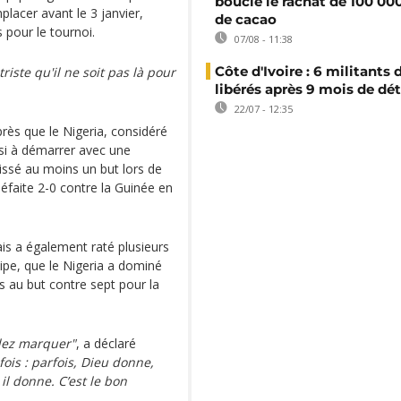
boucle le rachat de 100 00
placer avant le 3 janvier,
de cacao
 pour le tournoi.
07/08 - 11:38
Côte d'Ivoire : 6 militants
triste qu'il ne soit pas là pour
libérés après 9 mois de dé
22/07 - 12:35
après que le Nigeria, considéré
ssi à démarrer avec une
issé au moins un but lors de
éfaite 2-0 contre la Guinée en
s a également raté plusieurs
ipe, que le Nigeria a dominé
rs au but contre sept pour la
llez marquer"
, a déclaré
fois : parfois, Dieu donne,
il donne. C’est le bon