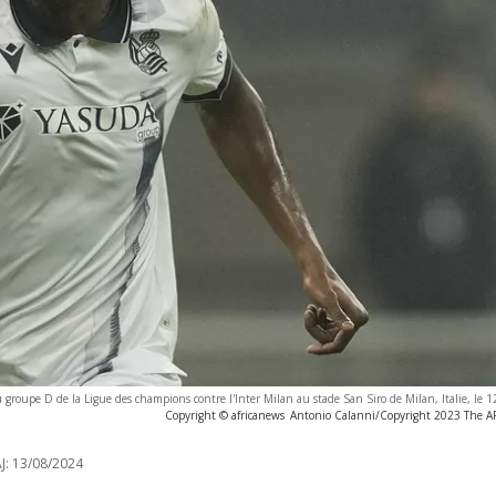
 groupe D de la Ligue des champions contre l'Inter Milan au stade San Siro de Milan, Italie, le
Copyright © africanews
Antonio Calanni/Copyright 2023 The AP.
J:
13/08/2024