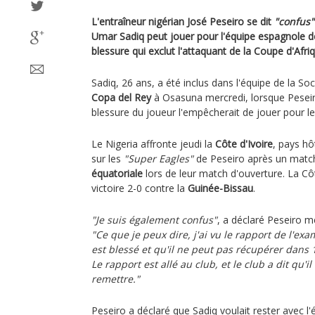
L'entraîneur nigérian José Peseiro se dit
"confus"
Umar Sadiq peut jouer pour l'équipe espagnole d
blessure qui exclut l'attaquant de la Coupe d'Afr
Sadiq, 26 ans, a été inclus dans l'équipe de la S
Copa del Rey
à Osasuna mercredi, lorsque Peseiro
blessure du joueur l'empêcherait de jouer pour l
Le Nigeria affronte jeudi la
Côte d'Ivoire
, pays hô
sur les
"Super Eagles"
de Peseiro après un match
équatoriale
lors de leur match d'ouverture. La Cô
victoire 2-0 contre la
Guinée-Bissau
.
"Je suis également confus"
, a déclaré Peseiro me
"Ce que je peux dire, j'ai vu le rapport de l'ex
est blessé et qu'il ne peut pas récupérer dans 
Le rapport est allé au club, et le club a dit qu'i
remettre."
Peseiro a déclaré que Sadiq voulait rester avec l'