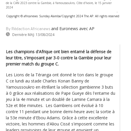
de la CAN 2023 contre la Gambie, à Yamoussoukro, Côte d'Ivoire, le 15 janvier
2024
-
Copyright © africanews
Sunday Alamba/Copyright 2024 The AP. All rights reserved
and Euronews
avec AP
By Rédaction Africanews
Dernière MAJ:
13/08/2024
Les champions d'Afrique ont bien entamé la défense de
leur titre, s'imposant par 3-0 contre la Gambie pour leur
premier match du groupe C.
Les Lions de la Téranga ont donné le ton dans le groupe
C ce lundi au stade Charles Konan Banny de
Yamoussoukro en étrillant la sélection gambienne 3 buts
à 0 grâce aux réalisations de Pape Gueye dès l'entame du
jeu à la 4e minute et un doublé de Lamine Camara à la
52e et 86e minutes. Les Gambiens ont évolué à 10
contre 11 pendant une bonne demi-heure avec la sortie à
la 53e minute d'Ebou Adams. Grâce à cette excellente
victoire, les hommes d'Aliou Cissé s'imposent comme les
leaders provisoires de leur groupe et envoient un