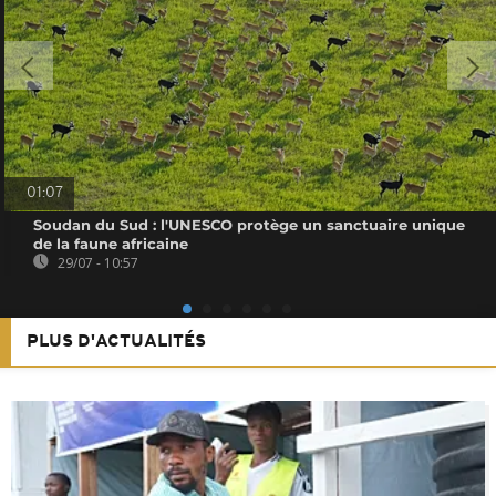
01:07
Soudan du Sud : l'UNESCO protège un sanctuaire unique
de la faune africaine
29/07 - 10:57
PLUS D'ACTUALITÉS