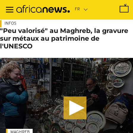
Passer
au
contenu
principal
INFOS
"Peu valorisé" au Maghreb, la gravure
sur métaux au patrimoine de
l'UNESCO
MAGHREB