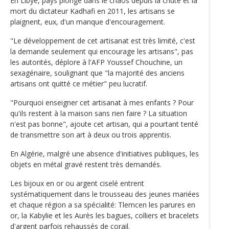
En Libye, pays plongé dans le chaos depuis la chute et la
mort du dictateur Kadhafi en 2011, les artisans se
plaignent, eux, d'un manque d'encouragement.
"Le développement de cet artisanat est très limité, c'est
la demande seulement qui encourage les artisans", pas
les autorités, déplore à l'AFP Youssef Chouchine, un
sexagénaire, soulignant que "la majorité des anciens
artisans ont quitté ce métier" peu lucratif.
"Pourquoi enseigner cet artisanat à mes enfants ? Pour
qu'ils restent à la maison sans rien faire ? La situation
n'est pas bonne", ajoute cet artisan, qui a pourtant tenté
de transmettre son art à deux ou trois apprentis.
En Algérie, malgré une absence d'initiatives publiques, les
objets en métal gravé restent très demandés.
Les bijoux en or ou argent ciselé entrent
systématiquement dans le trousseau des jeunes mariées
et chaque région a sa spécialité: Tlemcen les parures en
or, la Kabylie et les Aurès les bagues, colliers et bracelets
d'argent parfois rehaussés de corail.