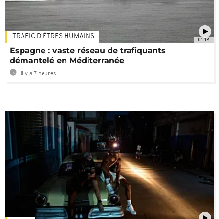
TRAFIC D'ÊTRES HUMAINS
01:18
Espagne : vaste réseau de trafiquants
démantelé en Méditerranée
Il y a 7 heures