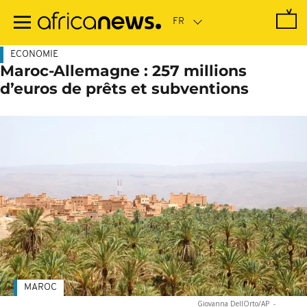
Passer
au
contenu
principal
ECONOMIE
Maroc-Allemagne : 257 millions
d’euros de prêts et subventions
MAROC
Giovanna DellOrto/AP
-