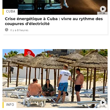
CUBA
01:54
Crise énergétique à Cuba : vivre au rythme des
coupures d'électricité
Il y a 8 heures
INFO
01:01