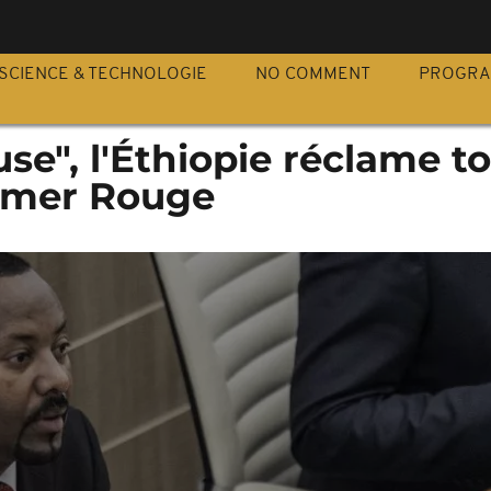
S
SCIENCE & TECHNOLOGIE
NO COMMENT
PROGR
use", l'Éthiopie réclame t
a mer Rouge