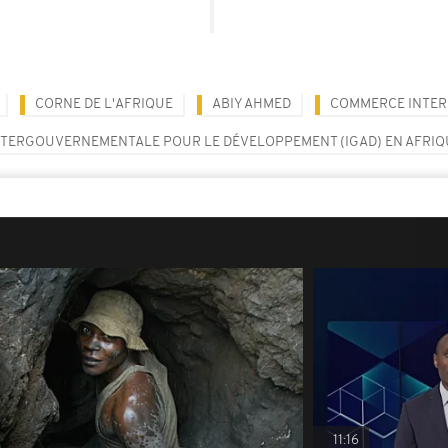
CORNE DE L'AFRIQUE
ABIY AHMED
COMMERCE INTER
NTERGOUVERNEMENTALE POUR LE DÉVELOPPEMENT (IGAD) EN AFRIQU
11:16