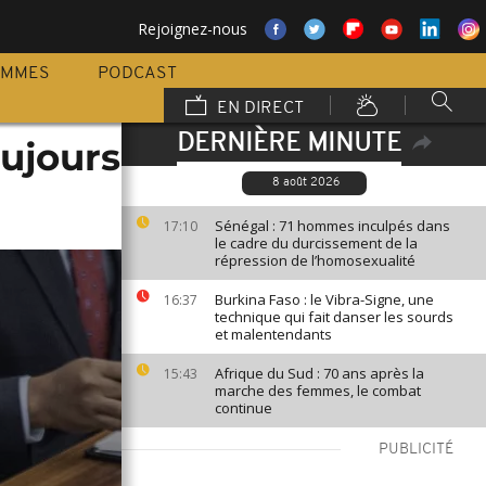
Rejoignez-nous
AMMES
PODCAST
EN DIRECT
DERNIÈRE MINUTE
oujours
8 août 2026
Sénégal : 71 hommes inculpés dans
17:10
le cadre du durcissement de la
répression de l’homosexualité
Burkina Faso : le Vibra-Signe, une
16:37
technique qui fait danser les sourds
et malentendants
Afrique du Sud : 70 ans après la
15:43
marche des femmes, le combat
continue
PUBLICITÉ