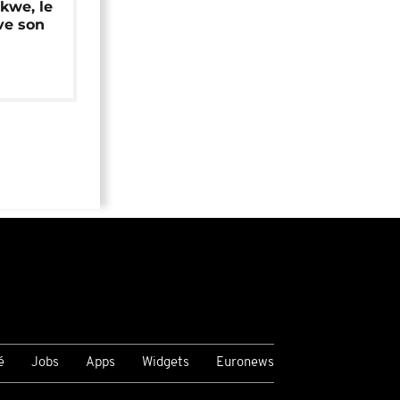
okwe, le
ve son
é
Jobs
Apps
Widgets
Euronews