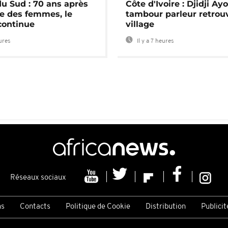
du Sud : 70 ans après
Côte d'Ivoire : Djidji Ay
e des femmes, le
tambour parleur retrou
continue
village
eures
Il y a 7 heures
Réseaux sociaux
ns
Contacts
Politique de Cookie
Distribution
Publicit