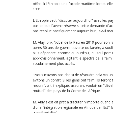
offert à l'Ethiopie une façade maritime lorsqu'elle
1991.
L'Ethiopie veut "discuter aujourd'hui" avec les p
pas ce que l'avenir réserve si cette demande d'acc
pas résolue pacifiquement aujourd'hui", a-t-il mar
M. Abiy, prix Nobel de la Paix en 2019 pour son 
après 30 ans de guerre ouverte ou larvée, a souli
plus dépendre, comme aujourd'hui, du seul port 
approvisionnement, agitant le spectre de la faim si
soudainement plus accès.
"Nous n'avons pas choisi de résoudre cela via un 
évitons un conflit. Si les gens ont faim, ils feron
mourir", a-t-il expliqué, assurant vouloir un "dé
mutuel" des pays de la Corne de l'Afrique.
M. Abiy s'est dit prêt à discuter n'importe quand 
d'une "intégration régionale en Afrique de l'Est"
transfrontalier".