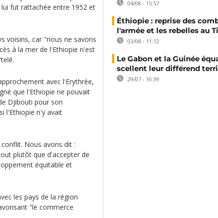
04/08 - 15:57
 lui fut rattachée entre 1952 et
Éthiopie : reprise des com
l'armée et les rebelles au T
ays voisins, car "nous ne savons
03/08 - 11:12
ès à la mer de l'Ethiopie n'est
Le Gabon et la Guinée équa
telé.
scellent leur différend terri
29/07 - 10:39
rapprochement avec l'Erythrée,
gné que l'Ethiopie ne pouvait
de Djibouti pour son
 l'Ethiopie n'y avait
conflit. Nous avons dit :
t tout plutôt que d'accepter de
veloppement équitable et
avec les pays de la région
 favorisant "le commerce