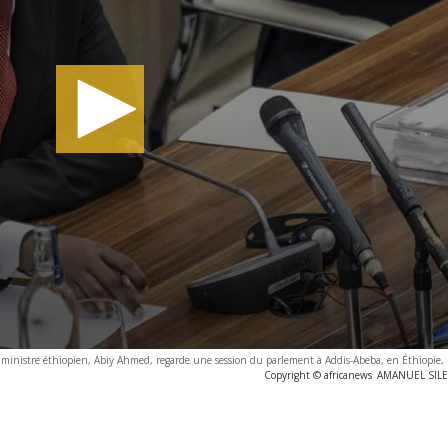
 ministre éthiopien, Abiy Ahmed, regarde une session du parlement à Addis-Abeba, en Éthiopie,
Copyright © africanews
AMANUEL SILES