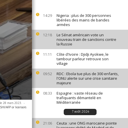
Nigeria : plus de 300 personnes
14:29
libérées des mains de bandes
armées
Le Sénat américain vote un
12:18
nouveau train de sanctions contre
la Russie
Côte d'Ivoire : Djidji Ayokwe, le
11:11
tambour parleur retrouve son
village
RDC : Ebola tue plus de 300 enfants,
09:52
l'ONU alerte sur une crise sanitaire
majeure
Espagne : vaste réseau de
08:33
trafiquants démantelé en
Méditerranée
 le 28 mars 2023.
-
HI/AFP or licensors
7 août 2026
Ceuta : une ONG marocaine pointe
21:06
la responsabilité de Madrid et de