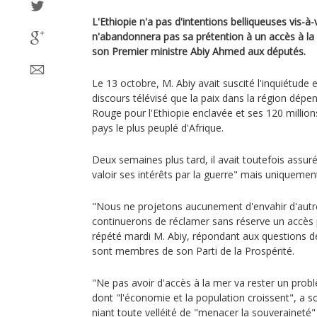
L'Ethiopie n'a pas d'intentions belliqueuses vis-à-
n'abandonnera pas sa prétention à un accès à la
son Premier ministre Abiy Ahmed aux députés.
Le 13 octobre, M. Abiy avait suscité l'inquiétude
discours télévisé que la paix dans la région dépe
Rouge pour l'Ethiopie enclavée et ses 120 millions
pays le plus peuplé d'Afrique.
Deux semaines plus tard, il avait toutefois assuré
valoir ses intérêts par la guerre" mais uniquement
"Nous ne projetons aucunement d'envahir d'autr
continuerons de réclamer sans réserve un accès 
répété mardi M. Abiy, répondant aux questions d
sont membres de son Parti de la Prospérité.
"Ne pas avoir d'accès à la mer va rester un prob
dont "l'économie et la population croissent", a so
niant toute velléité de "menacer la souveraineté" 