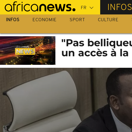
Passer
INFO
au
contenu
INFOS
ECONOMIE
SPORT
CULTURE
principal
"Pas bellique
un accès à l