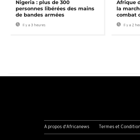
Nigeria : plus de 300
Afrique 
personnes libérées des mains
la march
de bandes armées
combat 
Il y a 3 heures
Il y a 2 h
A propos d'Africanews
Termes et Conditio