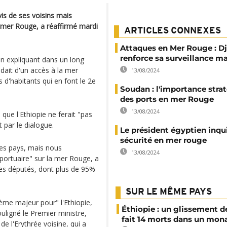
vis de ses voisins mais
 mer Rouge, a réaffirmé mardi
ARTICLES CONNEXES
Attaques en Mer Rouge : Dj
renforce sa surveillance m
 en expliquant dans un long
ndait d'un accès à la mer
13/08/2024
 d'habitants qui en font le 2e
Soudan : l'importance stra
des ports en mer Rouge
13/08/2024
 que l'Ethiopie ne ferait "pas
 par le dialogue.
Le président égyptien inqui
sécurité en mer rouge
es pays, mais nous
13/08/2024
portuaire" sur la mer Rouge, a
es députés, dont plus de 95%
SUR LE MÊME PAYS
lème majeur pour" l'Ethiopie,
Éthiopie : un glissement de
uligné le Premier ministre,
fait 14 morts dans un mon
de l'Erythrée voisine, qui a