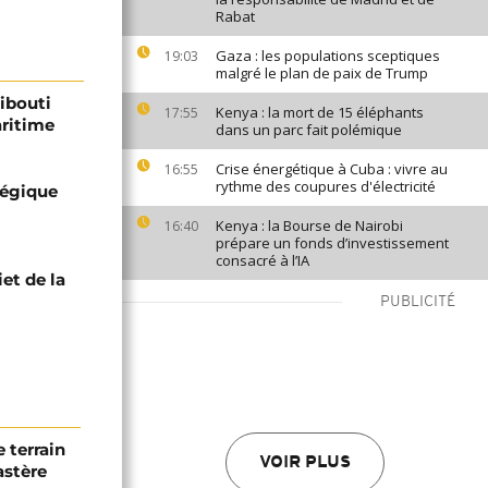
Rabat
Gaza : les populations sceptiques
19:03
malgré le plan de paix de Trump
ibouti
Kenya : la mort de 15 éléphants
17:55
aritime
dans un parc fait polémique
Crise énergétique à Cuba : vivre au
16:55
rythme des coupures d'électricité
tégique
Kenya : la Bourse de Nairobi
16:40
prépare un fonds d’investissement
consacré à l’IA
et de la
PUBLICITÉ
 terrain
VOIR PLUS
astère