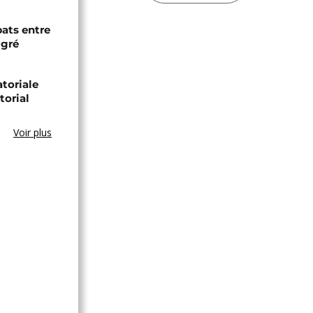
bats entre
igré
toriale
torial
Voir plus