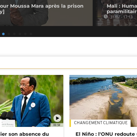
 pour Moussa Mara après la prison
Mali : Hum
y]
paramilitair
31/07 - 17:13
CHANGEMENT CLIMATIQUE
00:59
lier son absence du
El Niño : l'ONU redoute