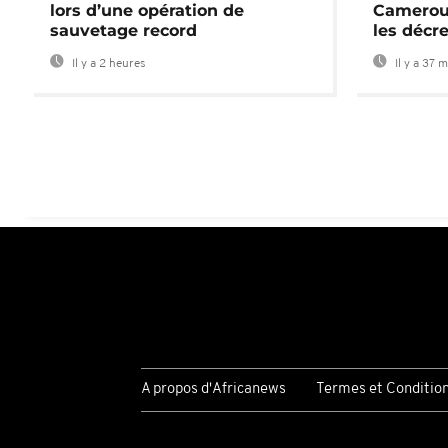
lors d’une opération de
Cameroun
sauvetage record
les décre
Il y a 2 heures
Il y a 37 
A propos d'Africanews
Termes et Conditio