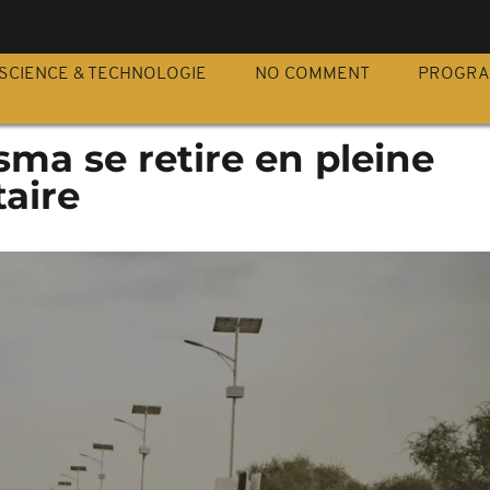
S
SCIENCE & TECHNOLOGIE
NO COMMENT
PROGR
usma se retire en pleine
taire