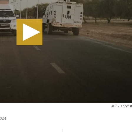
AFP
-
Copyrig
024