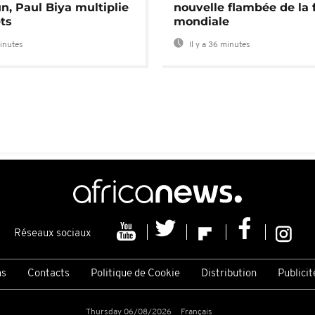
, Paul Biya multiplie
nouvelle flambée de la 
ts
mondiale
minutes
Il y a 36 minutes
Réseaux sociaux
ns
Contacts
Politique de Cookie
Distribution
Publicit
Thursday 06/08/2026