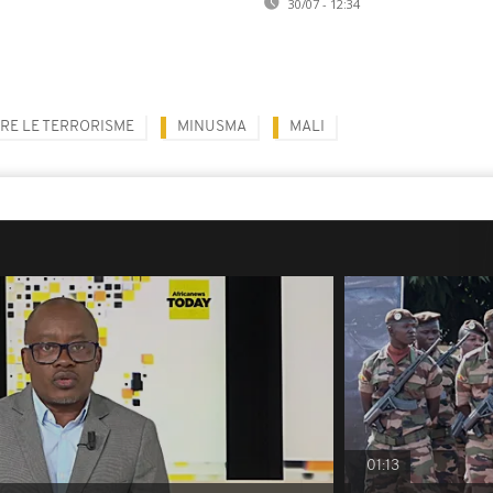
30/07 - 12:34
RE LE TERRORISME
MINUSMA
MALI
01:13