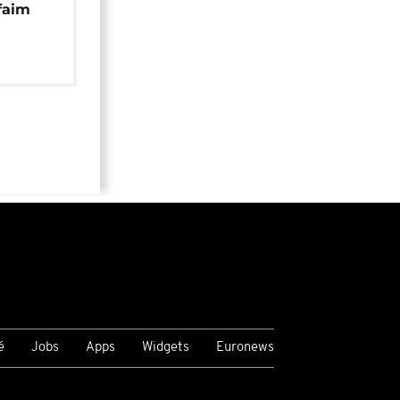
faim
é
Jobs
Apps
Widgets
Euronews