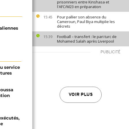
prisonniers entre Kinshasa et
l'AFC/M23 en préparation
Pour pallier son absence du
15:45
Cameroun, Paul Biya multiplie les
décrets
aliennes
Football – transfert : le pari turc de
15:39
Mohamed Salah après Liverpool
PUBLICITÉ
au service
ctures
 Moussa
VOIR PLUS
ation
exécutés,
te