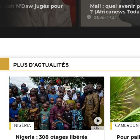
 de Bah N'Daw jugés pour
Mali : quel avenir
? [Africanews Toda
04/08 - 14:24
PLUS D'ACTUALITÉS
NIGÉRIA
CAMEROUN
01:01
Nigeria : 308 otages libérés
Pour pal