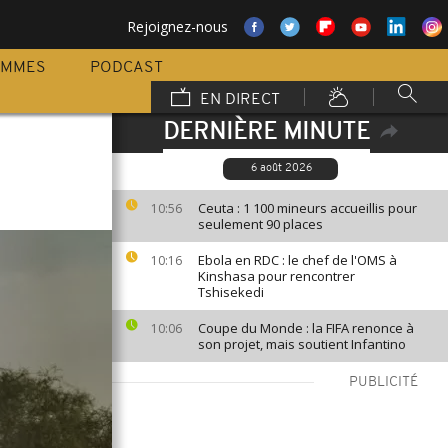
Rejoignez-nous
AMMES
PODCAST
EN DIRECT
DERNIÈRE MINUTE
6 août 2026
Ceuta : 1 100 mineurs accueillis pour
10:56
seulement 90 places
Ebola en RDC : le chef de l'OMS à
10:16
Kinshasa pour rencontrer
Tshisekedi
Coupe du Monde : la FIFA renonce à
10:06
son projet, mais soutient Infantino
PUBLICITÉ