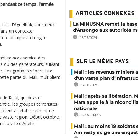
 pendant ce temps, l'armée
ARTICLES CONNEXES
La MINUSMA remet la base
it et d'Aguelhok, tous deux
d'Ansongo aux autorités m
 dans un contexte
 été attaqués à l'engin
13/08/2024
.
mettre hors service des
SUR LE MÊME PAYS
 ou des générateurs, suivant
er. Les groupes séparatistes
Mali : les revenus miniers 
tte partie du Mali, multiplient
d'un vaste plan d'infrastru
04/08 - 12:10
Mali : après sa libération,
de Kidal, qui devrait
Mara appelle à la réconcili
ntre, les groupes terroristes,
nationale
posent à l'établissement de
03/08 - 14:15
te vaste région. Début octobre,
 la ville d'Anefis.
Mali : au moins 19 soldats 
Amnesty exige une enquê