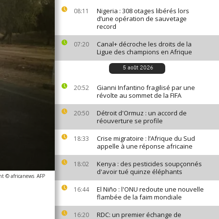
Nigeria : 308 otages libérés lors
08:11
d’une opération de sauvetage
record
Canal+ décroche les droits de la
07:20
Ligue des champions en Afrique
5 août 2026
Gianni Infantino fragilisé par une
20:52
révolte au sommet de la FIFA
Détroit d'Ormuz : un accord de
20:50
réouverture se profile
Crise migratoire : l’Afrique du Sud
18:33
appelle à une réponse africaine
Kenya : des pesticides soupçonnés
18:02
d'avoir tué quinze éléphants
ht © africanews
AFP
El Niño : l'ONU redoute une nouvelle
16:44
flambée de la faim mondiale
RDC: un premier échange de
16:20