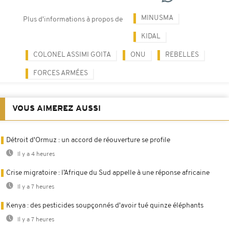
MINUSMA
Plus d'informations à propos de
KIDAL
COLONEL ASSIMI GOITA
ONU
REBELLES
FORCES ARMÉES
VOUS AIMEREZ AUSSI
Détroit d'Ormuz : un accord de réouverture se profile
Il y a 4 heures
Crise migratoire : l’Afrique du Sud appelle à une réponse africaine
Il y a 7 heures
Kenya : des pesticides soupçonnés d'avoir tué quinze éléphants
Il y a 7 heures