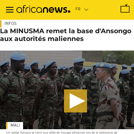
Passer
au
contenu
principal
INFOS
La MINUSMA remet la base d'Ansongo
aux autorités maliennes
MALI
Un soldat français se tient aux côtés de troupes africaines lors de la cérémonie de