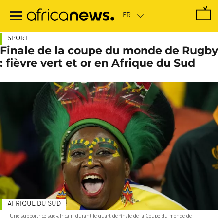
Passer
au
contenu
principal
SPORT
Finale de la coupe du monde de Rugby
: fièvre vert et or en Afrique du Sud
AFRIQUE DU SUD
Une supportrice sud-africain durant le quart de finale de la Coupe du monde de