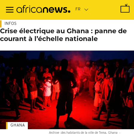
Passer
au
contenu
principal
INFOS
Crise électrique au Ghana : panne de
courant à l’échelle nationale
GHANA
Archive :des habitants de la ville de Tema, Ghana
-