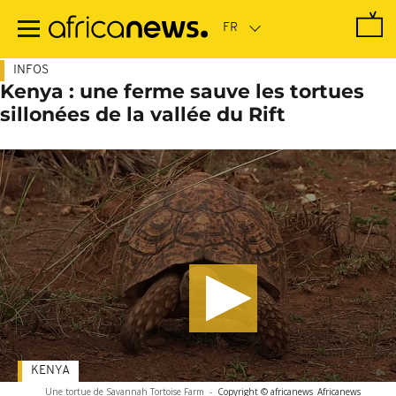
Passer
au
contenu
principal
INFOS
Kenya : une ferme sauve les tortues
sillonées de la vallée du Rift
KENYA
Une tortue de Savannah Tortoise Farm
-
Copyright © africanews
Africanews