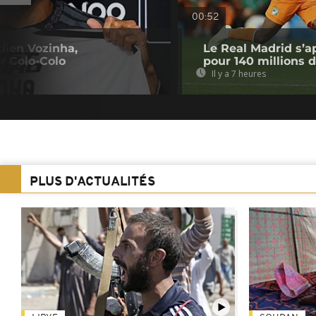
00:52
dien Vozinha,
Le Real Madrid s’a
r Colo-Colo
pour 140 millions 
Il y a 7 heures
PLUS D'ACTUALITÉS