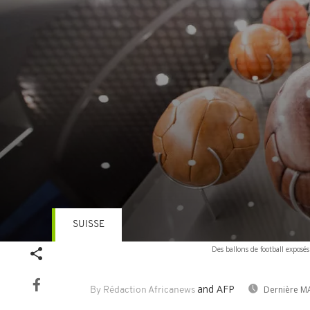
SUISSE
Volume
Des ballons de football exposés
90%
and AFP
Dernière MA
By Rédaction Africanews