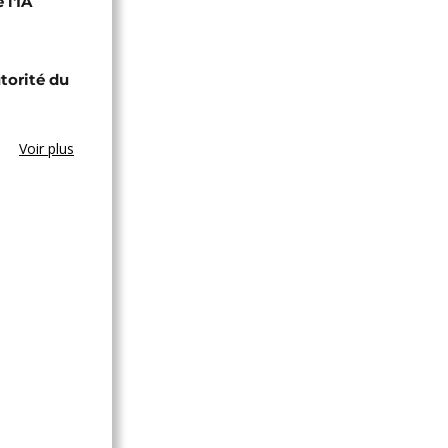
 l'IA
utorité du
Voir plus