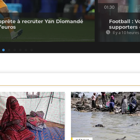
01:30
pprête à recruter Yan Diomandé
Football : V
d’euros
supporters 
Il y a 10 heures