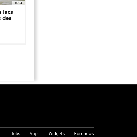
02:04
 lacs
s des
é
Jobs
Apps
Widgets
Euronews