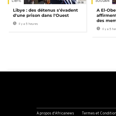
LIBYE
SOUDAN
00:58
Libye : des détenus s'évadent
A El-Obe
d'une prison dans l'Ouest
affirment
des mem
Il y a 5 heures
Il y a 5 h
A propos d'Africanews
Termes et Conditio