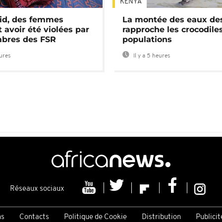
KENYA
id, des femmes
La montée des eaux des
 avoir été violées par
rapproche les crocodile
bres des FSR
populations
eures
Il y a 5 heures
Réseaux sociaux
ns
Contacts
Politique de Cookie
Distribution
Publicit