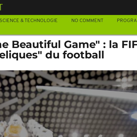
T
SCIENCE & TECHNOLOGIE
NO COMMENT
PROGR
e Beautiful Game" : la FI
eliques" du football