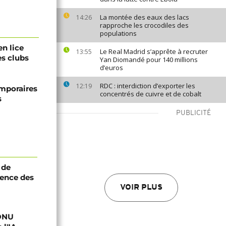
La montée des eaux des lacs
14:26
rapproche les crocodiles des
populations
en lice
Le Real Madrid s’apprête à recruter
13:55
s clubs
Yan Diomandé pour 140 millions
d’euros
RDC : interdiction d’exporter les
12:19
emporaires
concentrés de cuivre et de cobalt
s
PUBLICITÉ
 de
ence des
VOIR PLUS
'ONU