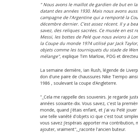
" Nous avons le maillot de gardien de but en l
datant des années 1930. Mais nous avons aussi 
campagne de l'Argentine qui a remporté la C
décembre dernier. C'est assez récent. Il y a be
savez, des reliques sacrées. Ce musée en est re
Messi, les bottes de Pelé que nous avions à Londr
la Coupe du monde 1974 utilisé par Jack Taylor, 
objets comme les tourniquets du stade de Wem
mélange",
explique Tim Marlow, PDG et directe
La semaine dernière, Ian Rush, légende de Liverpool
don d'une paire de chaussures Nike Tiempo ainsi q
1986 , soulevant la coupe d’Angleterre.
"_Cela me rappelle des souvenirs. Je regarde juste
années soixante-dix. Vous savez, c'est la première
monde, quand j'étais enfant, et j'ai vu Pelé joue
une telle variété d'objets ici que c'est tout simpl
vous savez j’espérais apporter ma contribution, ma
ajouter, vraiment",_raconte l'ancien buteur.