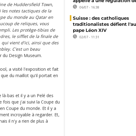
appelle à une régulation de
aine de Huddersfield Town,
06/07 - 16:38
les notes tactiques de la
oupe du monde au Qatar en
Suisse : des catholiques
aucoup de reliques, vous
traditionalistes défient l'a
mpli. Les protège-tibias de
pape Léon XIV
es, le sifflet de la finale de
02/07 - 11:31
qui vient d'ici, ainsi que des
bley. C'est un beau
ur du Design Museum.
, a visité l'exposition et fait
ue du maillot qu'il portait en
 là-bas et il y a un Pelé des
 fois que j'ai suivi la Coupe du
r en Coupe du monde. Et il y a
ement incroyable à regarder. Et,
is il n'y a rien de plus à