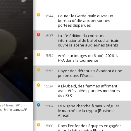
Ceuta : la Garde civile ouvre un
16:44
bureau dédié aux personnes
portées disparues
La 13ᵉ édition du concours
16:37
international de ballet sud-africain
ouvre la scène aux jeunes talents
Arrêt sur images du 6 août 2026 : la
15:54
FIFA dans la tourmente
Libye : des détenus s'évadent d'une
15:52
prison dans l'Ouest
A El-Obeid, des femmes affirment
15:34
avoir été violées par des membres
des FSR
e 24 février 2016
-
Le Nigeria cherche à mieux réguler
15:04
ws
Ennio Leanza/AP
le marché de la crypto [Business
Africa]
Dans l'enfer des équipes engagées
15:00
dans la lutte contre Ebola