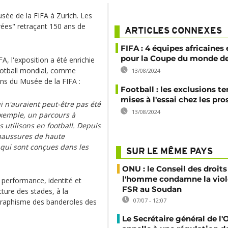
sée de la FIFA à Zurich. Les
rées" retraçant 150 ans de
ARTICLES CONNEXES
FIFA : 4 équipes africaines 
pour la Coupe du monde de
A, l'exposition a été enrichie
football mondial, comme
13/08/2024
ons du Musée de la FIFA :
Football : les exclusions t
mises à l'essai chez les pro
 n'auraient peut-être pas été
13/08/2024
exemple, un parcours à
 utilisons en football. Depuis
chaussures de haute
 qui sont conçues dans les
SUR LE MÊME PAYS
ONU : le Conseil des droits
l'homme condamne la viol
 : performance, identité et
FSR au Soudan
cture des stades, à la
07/07 - 12:07
graphisme des banderoles des
Le Secrétaire général de l