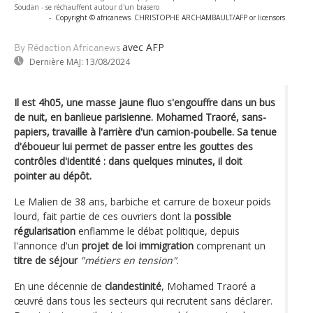
Soudan - se réchauffent autour d'un brasero
-
Copyright © africanews
CHRISTOPHE ARCHAMBAULT/AFP or licensors
avec AFP
By Rédaction Africanews
Dernière MAJ:
13/08/2024
Il est 4h05, une masse jaune fluo s'engouffre dans un bus
de nuit, en banlieue parisienne. Mohamed Traoré, sans-
papiers, travaille à l'arrière d'un camion-poubelle. Sa tenue
d'éboueur lui permet de passer entre les gouttes des
contrôles d'identité : dans quelques minutes, il doit
pointer au dépôt.
Le Malien de 38 ans, barbiche et carrure de boxeur poids
lourd, fait partie de ces ouvriers dont la
possible
régularisation
enflamme le débat politique, depuis
l'annonce d'un
projet de loi immigration
comprenant un
titre de séjour
"métiers en tension"
.
En une décennie de
clandestinité
, Mohamed Traoré a
œuvré dans tous les secteurs qui recrutent sans déclarer.