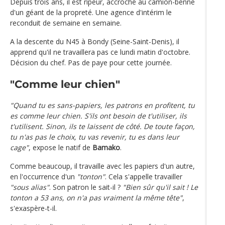
Depuis trois ans, il est ripeur, accroché au camion-benne
d'un géant de la propreté. Une agence d'intérim le
reconduit de semaine en semaine.
A la descente du N45 à Bondy (Seine-Saint-Denis), il
apprend qu'il ne travaillera pas ce lundi matin d'octobre.
Décision du chef. Pas de paye pour cette journée.
"Comme leur chien"
"Quand tu es sans-papiers, les patrons en profitent, tu
es comme leur chien. S'ils ont besoin de t'utiliser, ils
t'utilisent. Sinon, ils te laissent de côté. De toute façon,
tu n'as pas le choix, tu vas revenir, tu es dans leur
cage"
, expose le natif de
Bamako
.
Comme beaucoup, il travaille avec les papiers d'un autre,
en l'occurrence d'un
"tonton"
. Cela s'appelle travailler
"sous alias"
. Son patron le sait-il ?
"Bien sûr qu'il sait ! Le
tonton a 53 ans, on n'a pas vraiment la même tête"
,
s'exaspère-t-il.