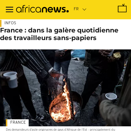
Passer
au
contenu
principal
INFOS
France : dans la galère quotidienne
des travailleurs sans-papiers
FRANCE
Des demandeurs d'asile originaires de pays d'Afrique de l'Est - principalement du