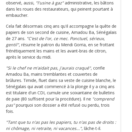
observé, aussi,
"l'usine à gaz"
administrative, les bâtons
dans les roues des restaurateurs, qui peinent pourtant à
embaucher.
Cela fait désormais cinq ans qu'il accompagne la quête de
papiers de son second de cuisine, Amadou Ba, Sénégalais
de 27 ans.
"C'est de l'or, ce mec. Ponctuel, sérieux,
gentil"
, résume le patron du Mendi Gorria, en se frottant
frénétiquement les mains et les avant-bras de citron,
après le service du midi.
"Si le chef ne m'aidait pas, j'aurais craqué"
, confie
Amadou Ba, mains tremblantes et couvertes de
brûlures. Timide, fluet dans sa veste de cuisine blanche, le
Sénégalais qui avait commencé à la plonge il y a cinq ans
est titulaire d'un CDI, cumule une soixantaine de bulletins
de paie (80 suffisent pour la procédure). Il ne
"comprend
pas"
pourquoi son dossier a été refusé ou perdu, trois
fois.
"Tant que tu n'as pas les papiers, tu n'as pas de droits :
ni chômage, ni retraite, ni vacances..."
, lâche-t-il.