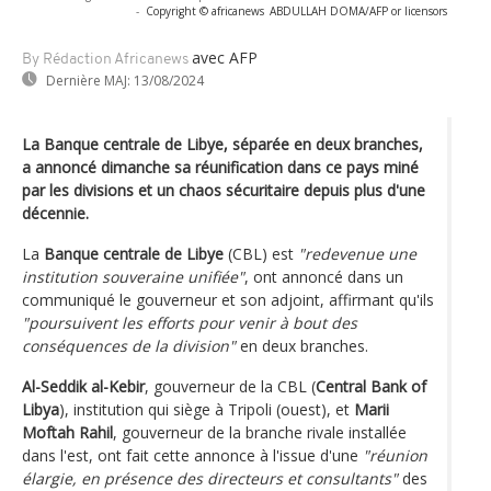
-
Copyright © africanews
ABDULLAH DOMA/AFP or licensors
avec AFP
By Rédaction Africanews
Dernière MAJ:
13/08/2024
La Banque centrale de Libye, séparée en deux branches,
a annoncé dimanche sa réunification dans ce pays miné
par les divisions et un chaos sécuritaire depuis plus d'une
décennie.
La
Banque centrale de Libye
(CBL) est
"redevenue une
institution souveraine unifiée"
, ont annoncé dans un
communiqué le gouverneur et son adjoint, affirmant qu'ils
"poursuivent les efforts pour venir à bout des
conséquences de la division"
en deux branches.
Al-Seddik al-Kebir
, gouverneur de la CBL (
Central Bank of
Libya
), institution qui siège à Tripoli (ouest), et
Marii
Moftah Rahil
, gouverneur de la branche rivale installée
dans l'est, ont fait cette annonce à l'issue d'une
"réunion
élargie, en présence des directeurs et consultants"
des