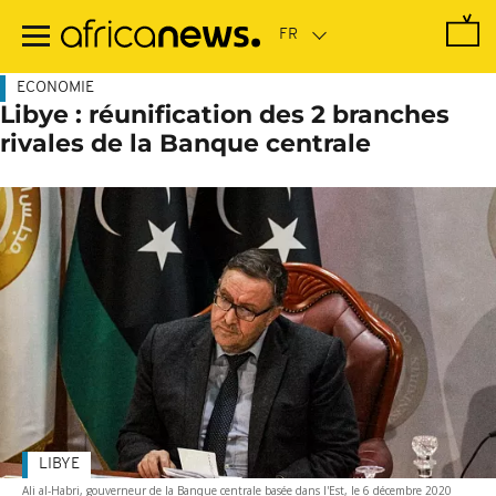
Passer
au
contenu
principal
ECONOMIE
Libye : réunification des 2 branches
rivales de la Banque centrale
LIBYE
Ali al-Habri, gouverneur de la Banque centrale basée dans l'Est, le 6 décembre 2020