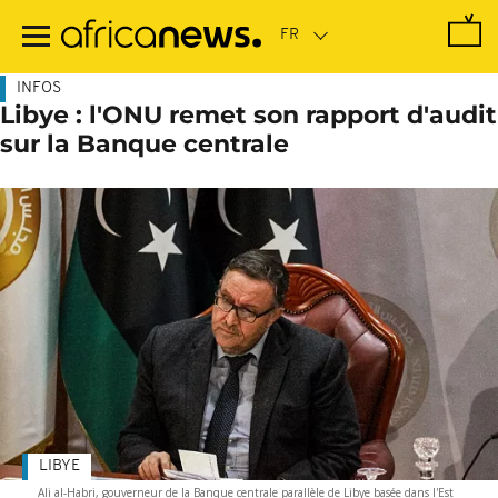
Passer
au
contenu
principal
INFOS
Libye : l'ONU remet son rapport d'audit
sur la Banque centrale
LIBYE
Ali al-Habri, gouverneur de la Banque centrale parallèle de Libye basée dans l'Est