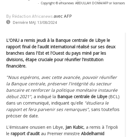
-
Copyright © africanews
ABDULLAH DOMA/AFP or licensors
avec AFP
By Rédaction Africanews
Dernière MAJ:
13/08/2024
L'ONU a remis jeudi à la Banque centrale de Libye le
rapport final de l'audit international réalisé sur ses deux
branches dans l'Est et l'Ouest du pays miné par les
divisions, étape cruciale pour réunifier l'institution
financière.
"Nous espérons, avec cette avancée, pouvoir réunifier
la Banque centrale, préserver l'intégrité du secteur
bancaire et renforcer la politique monétaire instaurée
début 2021"
, a indiqué la
Banque centrale de Libye
(BCL)
dans un communiqué, indiquant qu'elle
"étudiera le
rapport et fera parvenir ses remarques"
, sans toutefois
préciser de date.
L'émissaire onusien en Libye,
Jan Kubic
, a remis à Tripoli
le
rapport d'audit
au Premier ministre
Abdelhamid