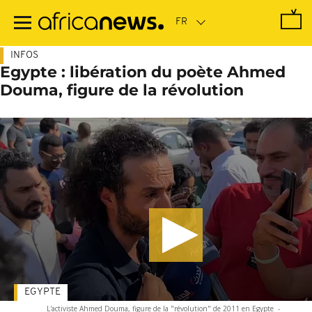
Passer
au
contenu
principal
INFOS
Egypte : libération du poète Ahmed
Douma, figure de la révolution
EGYPTE
L'activiste Ahmed Douma, figure de la "révolution" de 2011 en Egypte
-