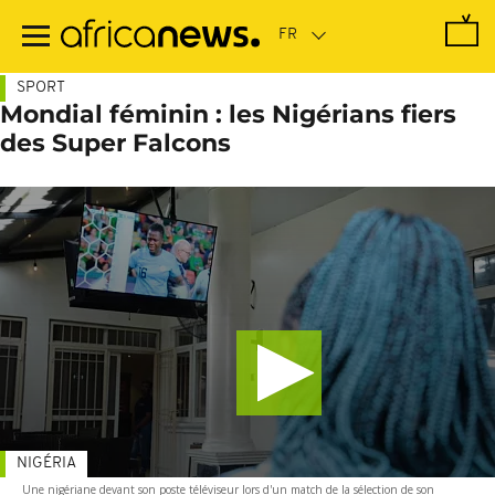
Passer
au
contenu
principal
SPORT
Mondial féminin : les Nigérians fiers
des Super Falcons
NIGÉRIA
Une nigériane devant son poste téléviseur lors d'un match de la sélection de son