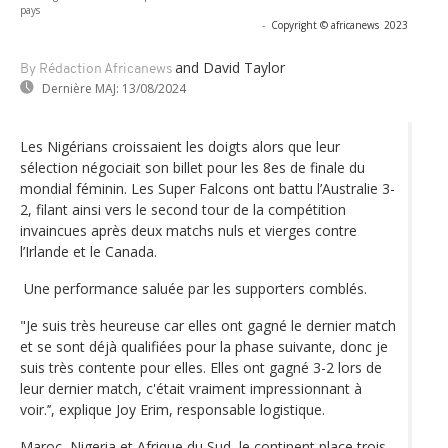
pays
-
Copyright © africanews
2023
and David Taylor
By Rédaction Africanews
Dernière MAJ:
13/08/2024
Les Nigérians croissaient les doigts alors que leur
sélection négociait son billet pour les 8es de finale du
mondial féminin. Les Super Falcons ont battu l’Australie 3-
2, filant ainsi vers le second tour de la compétition
invaincues après deux matchs nuls et vierges contre
l’Irlande et le Canada.
Une performance saluée par les supporters comblés.
"Je suis très heureuse car elles ont gagné le dernier match
et se sont déjà qualifiées pour la phase suivante, donc je
suis très contente pour elles. Elles ont gagné 3-2 lors de
leur dernier match, c'était vraiment impressionnant à
voir.’’, explique Joy Erim, responsable logistique.
Maroc, Nigeria et Afrique du Sud, le continent place trois