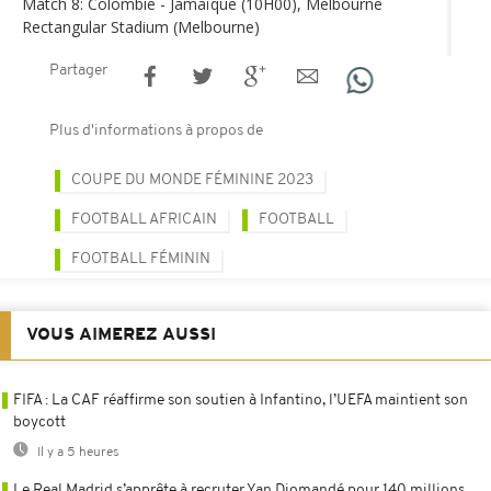
Match 8: Colombie - Jamaïque (10H00), Melbourne
Rectangular Stadium (Melbourne)
Partager
Plus d'informations à propos de
COUPE DU MONDE FÉMININE 2023
FOOTBALL AFRICAIN
FOOTBALL
FOOTBALL FÉMININ
VOUS AIMEREZ AUSSI
FIFA : La CAF réaffirme son soutien à Infantino, l’UEFA maintient son
boycott
Il y a 5 heures
Le Real Madrid s’apprête à recruter Yan Diomandé pour 140 millions